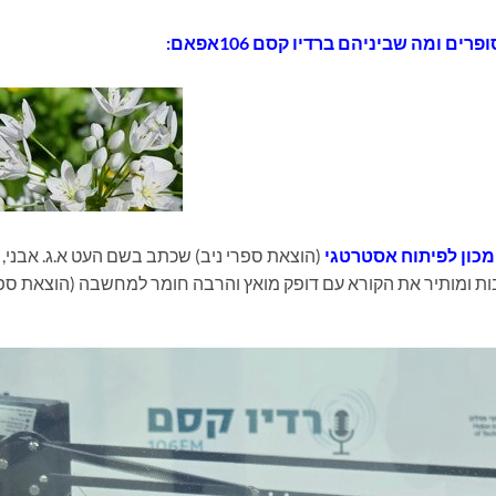
רים ומה שביניהם ברדיו קסם 106אפאם:
כון לפיתוח אסטרטגי
(הוצאת ספרי ניב) שכתב בשם העט א.ג. אבני,
בות ומותיר את הקורא עם דופק מואץ והרבה חומר למחשבה (הוצאת ספ