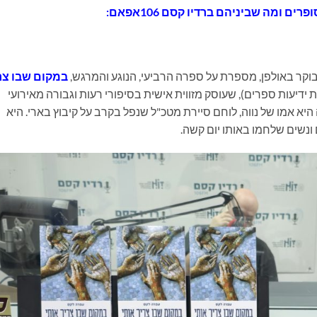
רים ומה שביניהם ברדיו קסם 106אפאם:
קר באולפן, מספרת על ספרה הרביעי, הנוגע והמרגש,
במקום שבו צר
 ידיעות ספרים), שעוסק מזווית אישית בסיפורי רעות וגבורה מאירועי
– השבעה באוקטובר 2023 . עפרה היא אמו של נווה, לוחם סיירת מטכ"ל שנפל בקרב על קיבוץ בארי. היא
נשים שלחמו באותו יום קשה.