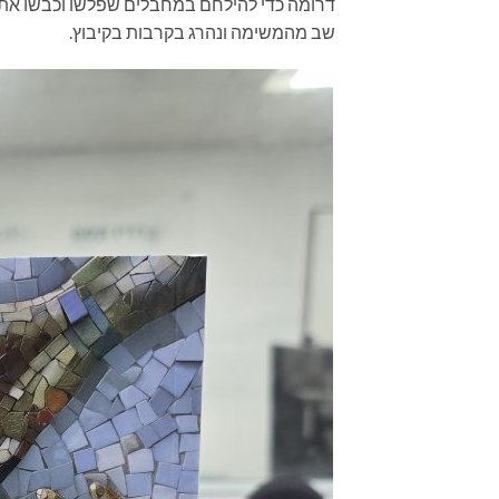
דרומה כדי להילחם במחבלים שפלשו וכבשו את קי
שב מהמשימה ונהרג בקרבות בקיבוץ.