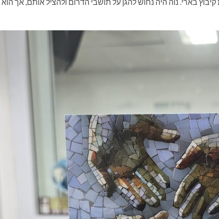
בוץ בארי. נוה היה נחוש להגן על תושבי הדרום ולהציל אותם, אך הוא 