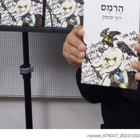
20221102_074037_resized