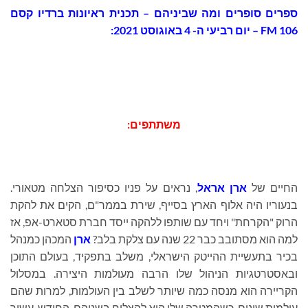
ספרים סופרים ומה שביניהם – תכנית ראיונות ברדיו קסם
106 FM – יום רביעי ה- 4 באוגוסט 2021:
משתתפים:
החיים של
ארן אראל
, נראים על פניו כסיפור הצלחה מטאורי.
בנעוריו היה אלוף הארץ בסייף, שירת בממר"ם, הקים את להקת
הרוק "הקרחת" ויחד עם שותפו ללהקה ייסד חברת סטארט-אפ, אז
למה הוא מסתובב כבר 22 שנה עם צלקת בלב?
ארן
המכהן כמנהל
בכיר בתעשיית ההייטק הישראלי, משלב בתפקיד, בעולם התוכן
ובאסטרטגיות הניהול שלו הרבה מעולמות היצירה. במסלול
הקריירה הוא מנסה כמה שיותר לשלב בין העולמות, למרות שהם
עולמות שונים, כשהמטרה שלו היא להצליח בשניהם. החודש, עשור