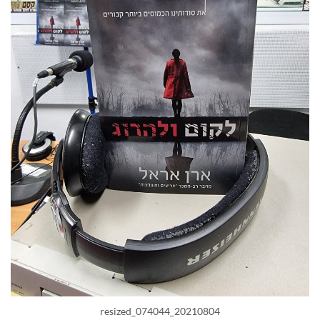
20210804_074044_resized