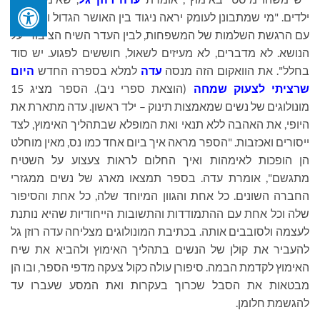
ילדים. "מי שמתבונן לעומק יראה ניגוד בין האושר הגדול והסיפוק,
עם הרגשת השלמות של המשפחות, לבין העדר השיח הציבורי על
הנושא. לא מדברים, לא מעיזים לשאול, חוששים לפגוע. יש סוד
בחלל". את הוואקום הזה מנסה
עדה
למלא בספרה החדש
היום
שרציתי לצעוק שמחה
(הוצאת ספרי ניב). הספר מציג 15
מונולוגים של נשים שמאמצות תינוק – ילד ראשון. עדה מתארת את
היופי, את האהבה ללא תנאי ואת המופלא שבתהליך האימוץ, לצד
ייסורים ואכזבות. "הספר מראה איך ביום אחד כמו נס, מאין מוחלט
הן הופכות לאימהות ואיך החלום לראות צעצוע על השטיח
מתגשם", אומרת עדה. בספר תמצאו מארג של נשים ממגזרי
החברה השונים. כל אחת והגוון המיוחד שלה, כל אחת והסיפור
שלה וכל אחת עם ההתמודדות והתשובות הייחודיות שהיא נותנת
לעצמה ולסובבים אותה. בכתיבת המונולוגים מצליחה עדה רוזן גל
להעביר את קולן של הנשים בתהליך האימוץ ולהביא את שיח
האימוץ לקדמת הבמה. סיפורן עולה כקול צעקה מדפי הספר, ובו הן
מבטאות את הסבל שכרוך בעקרות ואת המסע שעברו עד
להגשמת חלומן.