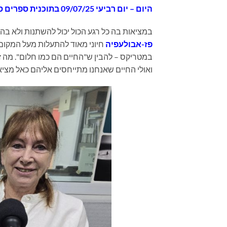
היום
– יום רביעי 09/07/25 בתוכנית
ספרים סופ
במציאות בה כל רגע הכול יכול להשתנות ולא בה
פז-אבולעפיה
חיוני מאוד להתעלות מעל המקום ו
במטריקס – להבין ש"החיים הם כמו חלום". מה ז
ואולי החיים שאנחנו מתייחסים אליהם כאל מציא