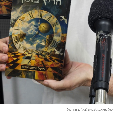
טל פז-אבולעפיה (צילום זהר נוי)