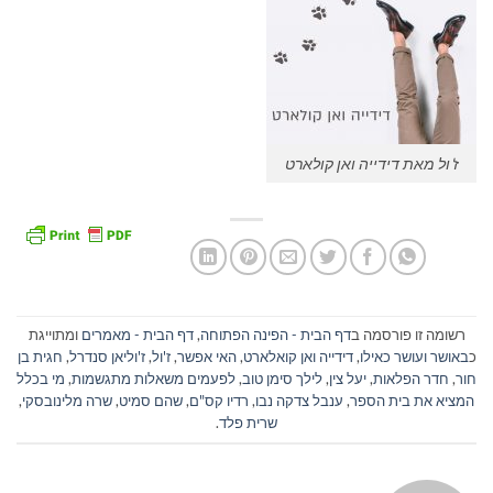
ז'ול מאת דידייה ואן קולארט
רשומה זו פורסמה ב
דף הבית - הפינה הפתוחה
,
דף הבית - מאמרים
ומתוייגת
כ
באושר ועושר כאילו
,
דידייה ואן קואלארט
,
האי אפשר
,
ז'ול
,
ז'וליאן סנדרל
,
חגית בן
חור
,
חדר הפלאות
,
יעל צין
,
לילך סימן טוב
,
לפעמים משאלות מתגשמות
,
מי בכלל
המציא את בית הספר
,
ענבל צדקה נבו
,
רדיו קס"ם
,
שהם סמיט
,
שרה מלינובסקי
,
שרית פלד
.