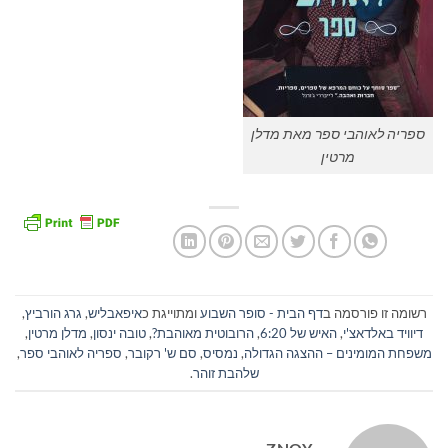
ספריה לאוהבי ספר מאת מדלן
מרטין
רשומה זו פורסמה ב
דף הבית - סופר השבוע
ומתוייגת כ
איפאבליש
,
גרג הורביץ
,
דיוויד באלדאצ'י
,
האיש של 6:20
,
הרובוטית מאוהבת?
,
טובה ינסון
,
מדלן מרטין
,
משפחת המומינים – ההצגה הגדולה
,
נמסיס
,
סם ש' רקובר
,
ספריה לאוהבי ספר
,
שלהבת זוהר
.