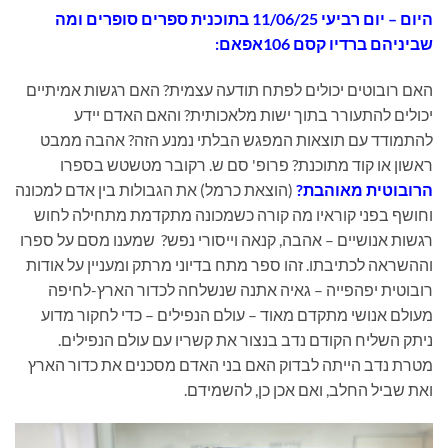
היום
– יום רביעי 11/06/25 בתוכנית
ספרים סופרים ומה
שביניהם ברדיו קסם 106אפאם:
האם רובוטים יכולים לפתח תודעה עצמית? האם רגשות אמיתיים
יכולים להתעורר בתוך ישות מלאכותית? והאם האדם יידע
להתמודד עם תוצאות המפגש הבלתי נמנע הזה? אהבה ממבט
ראשון או קוד מתוכנת? פרופ' סם ש. רקובר מטשטש בספרו
הרובוטית מאוהבת?
(הוצאת כרמל) את הגבולות בין אדם למכונה
וחושף בפני קוראיו מה קורה כשמכונה מתקדמת מתחילה לחוש
רגשות אנושיים – אהבה, קנאה וייסורי נפש? שמענו מסם על ספרו
וההשראה לכתיבתו. זהו ספר מתח בדיוני מרתק ומעניין על אודות
רובוטית יפהפייה – גאיה אתנה שנשלחה לכדור הארץ-לחיפה
מעולם אנושי מתקדם מאוד – עולם הנפילים – כדי לחקור מדוע
ניתק השליח הקודם נדב בנצור את קשריו עם עולם הנפילים.
מטרת נדב הייתה לבדוק האם בני האדם מסכנים את כדור הארץ
ואת שביל החלב, ואם אכן כן, להשמידם.