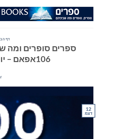
Ski
t
conten
דף הבי
ספרים סופרים ומה שב
106אפאם – יום רביעי ה- 12 בדצמבר 2018
Y
12
דצמ