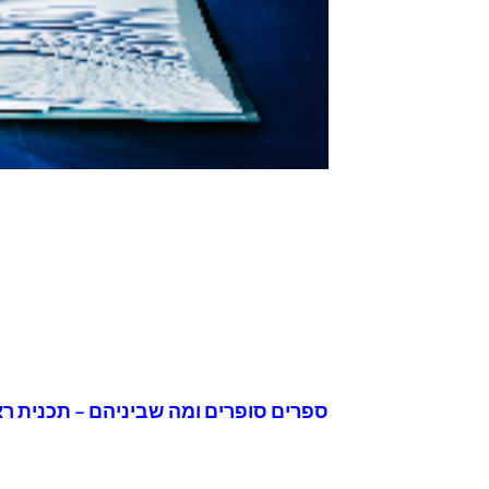
ספרים סופרים ומה שביניהם – תכנית ראיונות ברדיו קס"ם 106 FM –