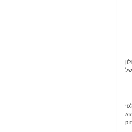
של
פי
50 שנה אחרי – הוא
וק