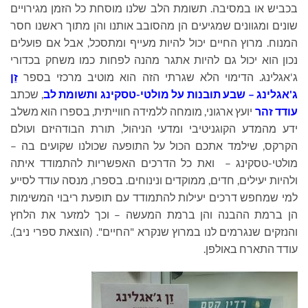
בכביש או במסיבה. תשומת הלב שלנו מוסחת כל הזמן מגירויים
שונים ומגוונים שמגיעים הן מהסובב אותנו והן מתוך ראשנו חסר
המנוח. מרוץ החיים יכול להיות מעייף ומתסכל, אבל אם פועלים
נכון הוא יכול גם להיות אתגר מהנה לפחות כמו משחק בכדורי
ג'אגלינג. הדימוי הלא שגרתי הזה הוא מוטיב מרכזי בספר
זֵן
ג'אגלינג – שבע תובנות על מולטי-טסקינג ותשומת לב
, שכתב
עודד זהר
יועץ ארגוני, מומחה ללמידה חווייתית, בספרו הוא משלב
ידע מהמדע הקוגניטיבי ומדעי הניהול, תורת הבודהיזם ועולם
הקרקס, שילמד אתכם הכול על התופעה שכולנו שקועים בה –
מולטי-טסקינג – ואת כל הדרכים האפשריות להתמודד איתה
ולהיות יעילים, חדים, ממוקדים ונינוחים. בספרו, מנסה עודד לסייע
למי שמחפש דרכים יעילות להתמודד עם תופעת ריבוי המשימות
הן ברמת ההבנה והן ברמת המעשה – וכך למזער את הלחץ
והנזקים שנגרמים לנו במרוץ שנקרא "החיים". (הוצאת ספרי ניב).
עודד התארח באולפן.