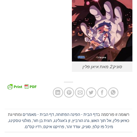
סוניק 2 מאת איאן פלין
רשומה זו פורסמה ב
דף הבית - הפינה הפתוחה
,
דף הבית - מאמרים
ומתוייגת
כ
איאן פלין
,
אל תוך האש
,
גרג הורביץ
,
זן ג'אגלינג
,
חגית בן חור
,
מולטי טסקינג
,
מיכל פז קלפ
,
סוניק
,
עודד זהר
,
פרויקט איקס
,
רדיו קס"ם
.