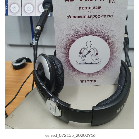
20200916_072135_resized