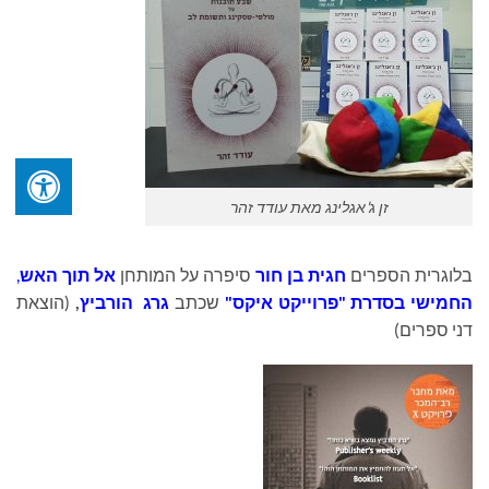
זן ג'אגלינג מאת עודד זהר
בלוגרית הספרים
חגית בן חור
סיפרה על המותחן
אל תוך האש
,
החמישי בסדרת "פרוייקט איקס"
שכתב
גרג הורביץ
,
(הוצאת
דני ספרים)