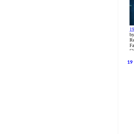
ספרים סופרים ומה שביניהם – תכנית ראיונות ברדיו קס"ם 106 FM – יום רביעי ה- 19