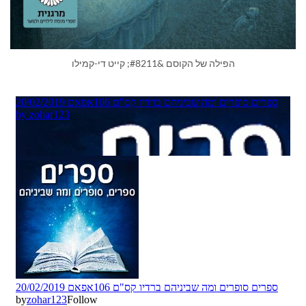
הפילה של הקוסם &#8211; קייט די-קמילו