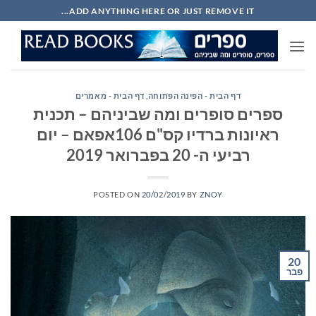
Ski
ADD ANYTHING HERE OR JUST REMOVE IT...
t
conten
דף הבית - הפינה הפתוחה
,
דף הבית - מאמרים
ספרים סופרים ומה שביניהם – תכנית
ראיונות ברדיו קס"ם 106אפאם – יום
רביעי ה- 20 בפברואר 2019
POSTED ON
20/02/2019
BY
ZNOY
20
פבר