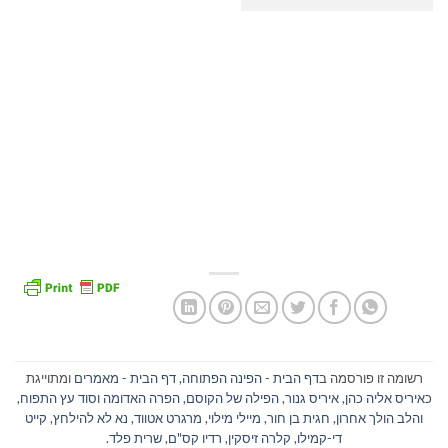
רשומה זו פורסמה ב
דף הבית - הפינה הפתוחה
,
דף הבית - מאמרים
ומתוייגת
כ
איריס אליה כהן
,
איריס גנור
,
הפילה של הקוסם
,
הפרה האדומה וסוד עץ התפוח
,
והלב הולך אחרון
,
חגית בן חור
,
מיילי מילוי
,
מרגרט אטווד
,
נא לא להילחץ
,
קייט
די-קמילו
,
קלרה זיסקין
,
רדיו קס"ם
,
שרית פלד
.