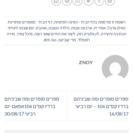
רשומה זו פורסמה ב
דף הבית - הפינה הפתוחה
,
דף הבית - מאמרים
ומתוייגת
כ
אילן ארבל
,
אמיר זיו
,
ארבעה אבות
,
הילדה הטובה
,
ואהבת
,
יומן שבועי לעידוד
הכתיבה והיצירה
,
לין וולוביק רוזין
,
ליצור את החיים שאני רוצה
,
מיכל צפיר
,
מירה
רוזנפלד
,
מרי קוביקה
,
נגה פסו
.
ZNOY
ספרים סופרים ומה שביניהם
ספרים סופרים ומה שביניהם
ברדיו קס"ם 106 – יום רביעי
ברדיו קס"ם 106אפאם-יום
16/08/17
רביעי 30/08/17