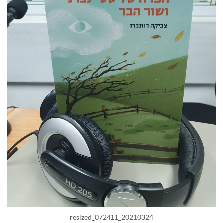
20210324_072411_resized