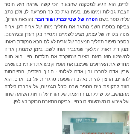
ילדים, הוא הגיע למסקנה שהבעיה הכי קשה שראה היא חוסר
הצבת גבולות ומימושם. בעיה זאת כל כך הפריעה לו, ולכן כתב
עליה ספר בשם
הפרה של שטיינברג ושור הבר
. (הוצאת אוריון),
צביקה בספרו השני מתאר את תהליך מותו של אריה דגן. אריה
צופה בלוויה של עצמו, מגיע לשמיים ומסייר בגן העדן ובגיהינום.
בספר סיפור תהליך המעבר של אריה לעולם הבא מנקודת ראותו
ומנקודת ראות המלאך שמעביר אותו לשם. בזמן שממתין אריה
למשפטו הוא רואה מצגת שסוקרת את תולדות חייו. הוא חווה
מחדש את האירועים שעיצבו את אופיו וקבעו את דעותיו בנושאים
שבין אדם לחברו ובין אדם לאלוהיו: חינוך הילדים, התייחסות
להורים, הרצון להיות נאהב והשפעת טרגדיות על בני אדם. הוא
חוזר לתקופת בית הספר שבה סבל מגמגום, על אהבתו לילדה
מהמושב, על שתיקתם הרועמת של הוריו על חוויות השואה שחוו
ועל אירועים משמעותיים בחייו. צביקה התארח הבוקר באולפן.