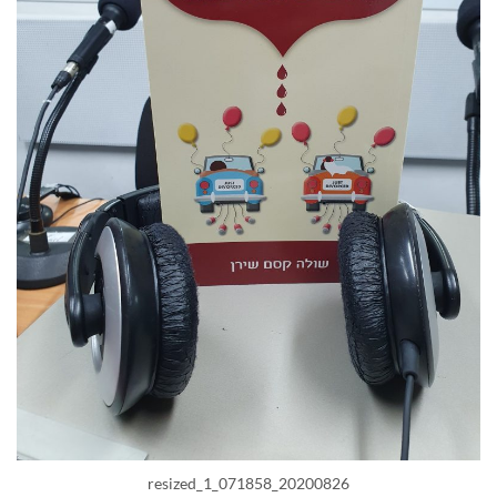
20200826_071858_resized_1