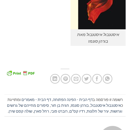
איסטנבול איסטנבול מאת
בורהן סונמז
רשומה זו פורסמה ב
דף הבית - הפינה הפתוחה
,
דף הבית - מאמרים
ומתוייגת
כ
איסטנבול איסטנבול
,
בורהן סונמז
,
חגית בן חור
,
סיפורים מחייהם של גרושים
וגרושות
,
עיר של חלונות
,
רדיו קס"ם
,
רוברט פובי
,
רחל פארן
,
שולה קסם שירן
.