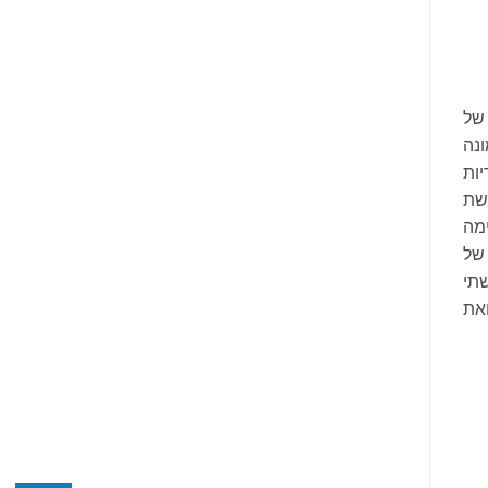
 של
נה
יות
שת
ימה
של
שתי
את