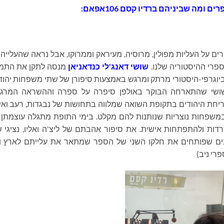
ם ומה שביניהם ברדיו קסם 106אפאם:
ם על העליות מפולין, מרוסיה, מעיראק וממרוקו, אבל נראה שהעלייה
פרי ההיסטוריה שלנו.
שושי דאנג'לי כנדאניאן
מנסה לתקן את התמו
יוגרפי-היסטורי מרתק ומרגש באמצעות סיפורן של שתי משפחות יהוד
ו. שושי שהתארחה הבוקר באולפן סיפרה על ספרה וההשראה המרג
יחת היהודים בתקופת השואה שמלווה בתחושות של נבגדות, רעב וא
משפחות נוצריות שנותנות להם מקלט. בימי התופת מתגלה עוצמתן 
דות ולהתפתחות אישית. את סיפור אהבתם של ליצ'ה ואליו, נציגי 
 שפותחים את חלקו השני של הספר שמתאר את עלייתם לארץ ו
רי ניב)