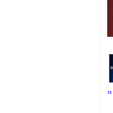
ספרים סופרים ומה שביניהם – תכנית ראיונות ברדיו קס"ם 106 FM – יום רביעי ה- 31