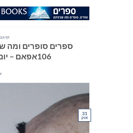
Ski
t
conten
דף הבי
ספרים סופרים ומה שב
106אפאם – יום רביעי ה- 31 באוקטובר 2018
Y
31
אוק