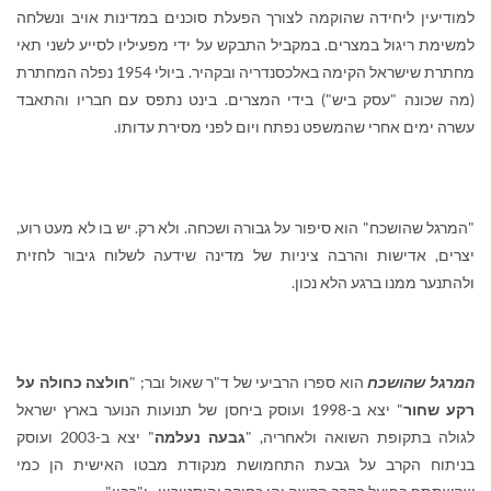
למודיעין ליחידה שהוקמה לצורך הפעלת סוכנים במדינות אויב ונשלחה
למשימת ריגול במצרים. במקביל התבקש על ידי מפעיליו לסייע לשני תאי
מחתרת שישראל הקימה באלכסנדריה ובקהיר. ביולי 1954 נפלה המחתרת
(מה שכונה "עסק ביש") בידי המצרים. בינט נתפס עם חבריו והתאבד
עשרה ימים אחרי שהמשפט נפתח ויום לפני מסירת עדותו.
"המרגל שהושכח" הוא סיפור על גבורה ושכחה. ולא רק. יש בו לא מעט רוע,
יצרים, אדישות והרבה ציניות של מדינה שידעה לשלוח גיבור לחזית
ולהתנער ממנו ברגע הלא נכון.
המרגל שהושכח
הוא ספרו הרביעי של ד"ר שאול ובר; "
חולצה כחולה על
רקע שחור
" יצא ב-1998 ועוסק ביחסן של תנועות הנוער בארץ ישראל
לגולה בתקופת השואה ולאחריה, "
גבעה נעלמה
" יצא ב-2003 ועוסק
בניתוח הקרב על גבעת התחמושת מנקודת מבטו האישית הן כמי