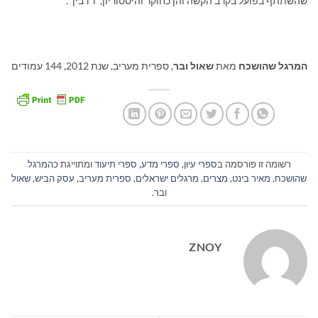
שהשתתף בפועל בקרב הקשה והן כחוקר והיסטוריון, ו"רבין".
המרגל שהושכח
מאת
שאול ובר
, ספרית מעריב, שנת 2012, 144 עמודים
רשומה זו פורסמה ב
ספרי עיון, ספרי מדע, ספרי תיעוד
ומתוייגת כ
המרגל
שהושכח
,
מאיר בינט
,
מצרים
,
מרגלים ישראלים
,
ספרית מעריב
,
עסק הביש
,
שאול
ובר
.
ZNOY