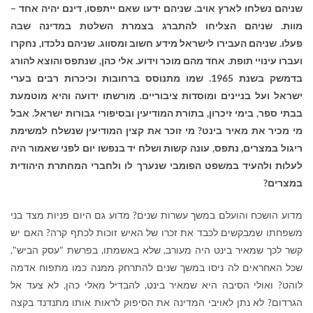
שניהם נשלחו לארץ אויב.
שניהם ידעו שאם ייתפסו, דינם יהיה אחד –
מוות.
שניהם הצליחו להתברג בצמרת השלטת במדינה שבה
פעלו.
שניהם העבירו לישראל מידע חשוב ומסווג.
שניהם נלכדו, נחקרו
ועברו עינויי תופת.
אחד מהם מוכר וידוע. אלי כהן, שנתפס והוצא להורג
בדמשק בשנת 1965. שמו מתנוסס ברחובות וכיכרות רבים בערי
ישראל ועל בניינים ומוסדות ציבוריים. מורשתו ידועה והיא מוטמעת
בבתי ספר, בימי זיכרון, בתורת המודיעין ובסיפורי גבורות ישראל.
אבל
מי מכיר את מאיר בינט? מי זוכר את קצין המודיעין שנשלח למשימת
ריגול במצרים, נתפס, עונה קשות ושלח יד בנפשו יום לפני שאמור היה
לעלות ולהעיד במשפט הפומבי שנערך לו ולחברי המחתרת היהודית
במצרים?
מדוע הושכח והועלם במשך עשרות שנים? מדוע גם היום פניות מצד בני
משפחתו שמבקשים לכבד את זכרו של האיש זוכות לכתף קרה?
האם יש
קשר לכך שמאיר בינט היה מעורב, שלא באשמתו, בפרשת "עסק הביש",
שכל האחראים לה ניסו במשך שנים להתרחק ממנה כמו מתפוח אדמה
לוהט?
ואולי הסיבה היא שמאיר בינט, להבדיל מאלי כהן, לא צעד אל
הגרדום? לא נתן לאויבי המדינה את הסיפוק לראות אותו מתנדנד בקצה