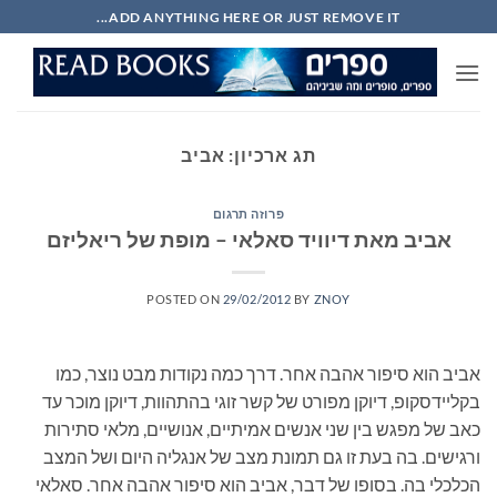
Ski
ADD ANYTHING HERE OR JUST REMOVE IT...
t
conten
תג ארכיון:
אביב
פרוזה תרגום
אביב מאת דיוויד סאלאי – מופת של ריאליזם
POSTED ON
29/02/2012
BY
ZNOY
אביב הוא סיפור אהבה אחר. דרך כמה נקודות מבט נוצר, כמו
בקליידסקופ, דיוקן מפורט של קשר זוגי בהתהוות, דיוקן מוכר עד
כאב של מפגש בין שני אנשים אמיתיים, אנושיים, מלאי סתירות
ורגישים. בה בעת זו גם תמונת מצב של אנגליה היום ושל המצב
הכלכלי בה. בסופו של דבר, אביב הוא סיפור אהבה אחר. סאלאי