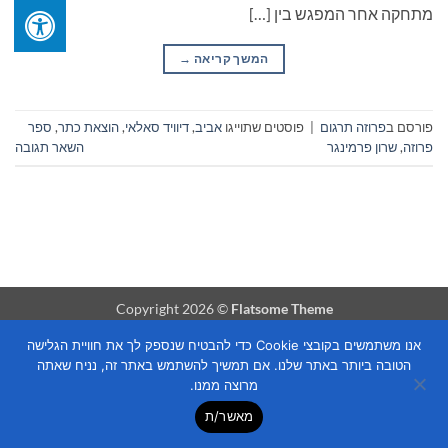
מתחקה אחר המפגש בין […]
המשך קריאה
→
פורסם ב
פרוזה תרגום
|
פוסטים שתוייגו
אביב
,
דיוויד סאלאי
,
הוצאת כתר
,
ספר
פרוזה
,
שרון פרמינגר
השאר תגובה
Copyright 2026 ©
Flatsome Theme
אנו משתמשים בקובצי Cookie כדי להבטיח שנספק לך את חוויית הגלישה
הטובה ביותר באתר שלנו. אם תמשיך להשתמש באתר זה, נניח שאתה
מרוצה ממנו.
מאשר/ת