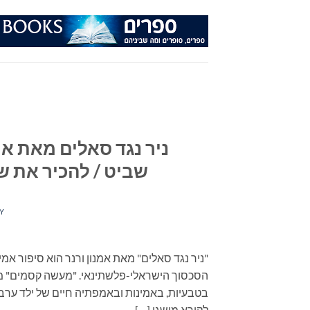
Ski
t
conten
ניר נגד סאלים מאת א
שביט / להכיר את שכ
Y
"ניר נגד סאלים" מאת אמנון ורנר הוא סיפור א
הסכסוך הישראלי-פלשתינאי. "מעשה קסמים" מא
בטבעיות, באמינות ובאמפתיה חיים של ילד ערבי
לקורא מושגי […]