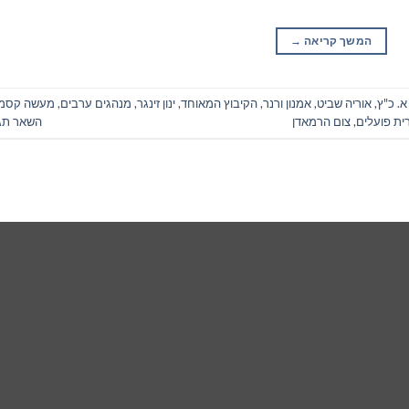
המשך קריאה
→
א. כ"ץ
,
אוריה שביט
,
אמנון ורנר
,
הקיבוץ המאוחד
,
ינון זינגר
,
מנהגים ערבים
,
מעשה קסמ
ית פועלים
,
צום הרמאדן
השאר תג