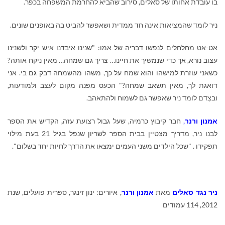
בו עובדת אחותו של סאלים, סירוב שהביא להחרמת המשפחה בכפר.
ניר לומד שהמציאות אינה חד ממדית ושאפשר להביט בה באופנים שונים.
אט-אט מחלחלים לנפשו דבריה של אמו: "שנינו איבדנו איש יקר ולשנינו
עצוב נורא, אך כדי שנמשיך את חיינו… צריך גם שמחה… מאין ניקח אותה?
כשאני עוזרת למישהו והוא שמח על כך, משהו מהשמחה דבק גם בי. אני
דואגת לך, מאין תשאב שמחה?"
הכעס מפנה מקום לעצב ולמודעות,
ובצִדם לומד ניר שאפשר גם לשמוח ולהתאהב.
אמנון ורנר
,
חבר קיבוץ כרמיה, שעל גבול רצועת עזה
,
הקדיש את הספר
לבנו ניר, מדריך מצטיין בבית הספר לשריון שנפל בגיל 21 בעת מילוי
תפקידו . "שכל הילדים משני העמים ימצאו את הדרך לחיות יחד בשלום".
ניר נגד סאלים
מאת
אמנון ורנר
, איורים: ינון זינגר, ספרית פועלים, שנת
2012, 114 עמודים