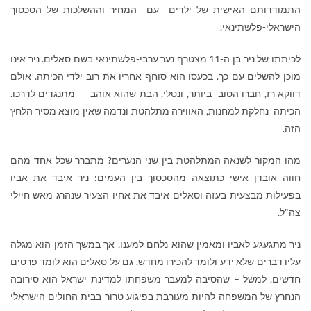
התמודדותם האישית של ילדים עם המחיר וההשלכות של הסכסוך
הישראלי-פלשתינאי.
לכיתתו של ניר בן ה-11 מצטרף נער ערבי-פלשתינאי בשם סאלים. ניר אינו
מוכן להשלים עם כך. בכעסו הוא סוחף אחריו את רוב ילדי הכיתה. אולם
דווקא רז, חברו הטוב ביותר, ונטלי, הבת שהוא אוהב – מתנגדים לדרכו.
הכיתה נחלקת למחנות, האווירה מתלהטת ונדמה שאין מוצא מסיר הלחץ
הזה.
מהו המקור לשנאה המתלהטת בין שני הנערים? מתברר שכל אחד מהם
חווה אובדן אישי כתוצאה מהסכסוך בין העמים: ניר איבד את אביו
בפעילות מבצעית בעזה וסאלים איבד את אחיו הצעיר שנהרג מאש חיילי
צה"ל.
ניר מתגעגע לאביו ומאמין שהוא נלחם למענו, אך במשך הזמן הוא מגלה
עליו דברים שלא ידע ולומד להכירו מחדש. גם על סאלים הוא לומד פרטים
חדשים. למשל – שהסיבה למעבר משפחתו למדינת ישראל הוא סירובה
הנחרץ של המשפחה להיות מעורבת בפיגוע טרור בבית החולים הישראלי