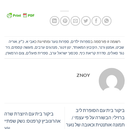
רשומה זו פורסמה ב
ספרות ילדים
,
ספרות נוער
ומתוייגת כ
אבי א. כ"ץ
,
אוריה
שביט
,
אמנון ורנר
,
הקיבוץ המאוחד
,
ינון זינגר
,
מנהגים ערבים
,
מעשה קסמים
,
ניר
נגד סאלים
,
סדרת קריאת כיף
,
סכסוך ישראל ערב
,
ספרית פועלים
,
צום הרמאדן
.
ZNOY
ביקור בית עם הסופרת ליב
ביקור בית עם היוצרת שרה
ברזילי: הבשורה על פי עצמי /
אהרונוביץ קרפנוס: נשק שפתיי
תמונה אותנטית וכאובה של נוער
וגע