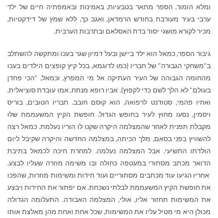
ומלא הומור. הספר מתאר בטבעיות, באמינות ובאמפתיה חיים של ילד
ערבי בעיר מעורבת בחודש הרמדאן, ואגב כך, ללא שמץ של דידקטיות,
מכיר לקורא מושגי יסוד בדת האסלאם ובתרבות הערבית.
גיבור הספר, כמאל הוא ילד ביישן ובעל דמיון שגר בעכו ומתקשה להשתלב
ב"משחקי הגבורה" של חבריו (כמו לדוגמא, בכל קיץ קופצים הילדים בעכו
מהחומה הגבוהה של העיר העתיקה אל מי המפרץ, וכמאל, "הכי פחדן
בעולם" לא הלך לשם כדי לקפוץ). אביו רופא מנתח, אמו עובדת סוציאלית,
ואחיו פהמי, סטודנט לרפואה, הוא קוסם חובב. חבריו הטובים, בוריס
ויסמין, נסעו מחוץ לעיר בחופש הגדול. חופשת הקיץ המשעממת שלו
מקבלת תפנית לאחר שהמצלמה היקרה שקנו לו הוריו נעלמת. כמאל רצה
להשוויץ בפני בסאם, מלך הכיתה, במצלמה החדשה והיקרה שקיבל ליום
הולדתו התשיעי. אבל המצלמה נעלמה. למחרת חיכה לכמאל בתיבת
הדואר מכתב מסתורי במעטפה כחולה ובו משימה מוזרה שעליו לבצע.
אחריו הגיעו עוד מכתבים מסתוריים ועוד חידות ומשימות מוזרות, שהפכו
את חופשת הקיץ המשעממת לבלתי נשכחת. אם יפתור את החידות ויבצע
את המשימות תחזור אליו, אולי, המצלמה האבודה. התעלומה הגדולה
מכולן היא מי מטיל עליו את המשימות, שכל אחת ואחת מהן מאלצת אותו