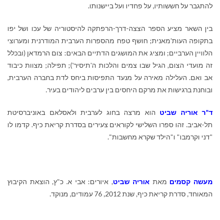
להתגבר על חששותיו, על פחדיו ועל ביישנותו.
בין השאר מציע הספר הצצה-דרך-הרפתקה להיסטוריה של עכו ושל יפו
בתקופה העות'מאנית; חושף טפח מהספרות הערבית המודרנית ומערוצי
הלוויין הערביים; ומציג את המושגים הדתיים הבאים: צום הרמדאן (ובכלל
זה מועדי הצום, הגיל שבו צמים והלכות ה'תיסיר'); תפילה; מצוות כיבוד
אב ואם. העלילה מאירה על מנעד התפיסות ביחס לדת בחברה הערבית,
ובוחנת ברגישות את מרקם היחסים בין ערבים ליהודים בעיר.
ד"ר אוריה שביט
הוא מרצה בחוג לערבית ולאסלאם באוניברסיטת
תל-אביב. זהו ספרו השלישי לקוראים צעירים בסדרת קריאת כיף. קדמו לו
"דני וקרמבו" ו"הילד שקרא מחשבות".
מעשה קסמים
מאת
אוריה שביט
, איורים: אבי א. כ"ץ, הוצאת הקיבוץ
המאוחד, סדרת קריאת כיף, שנת 2012, 76 עמודים, מנוקד.