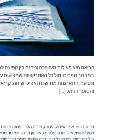
קריאה היא פעילות מעשירה ומהנה בין קפיצה לב
במבחר ספרים. מול כל האטרקציות שמציעים עול
ונסיעה, התארגנות ממושכת ואפילו שיחה: קרי
והסופר דניאל […]
פורסם ב
מומלצי השבוע
,
פרוזה
,
פרוזה מקור
,
פרוזה תרגום
למין האנושי
,
אילדפונסו פלקונס
,
אליסון פרסון
,
אמיטה טרא
ג'יל סנטופולו
,
גיירמו דל טורו
,
גילה וולדמן
,
דורית בריל פולק