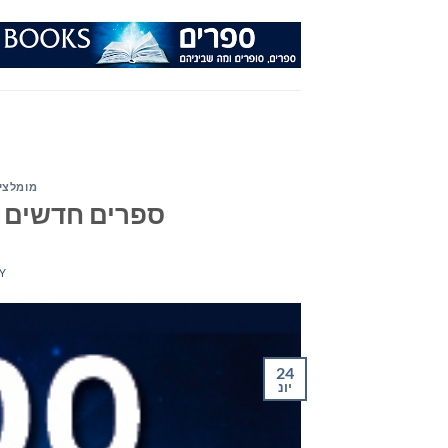
Ski
t
conten
מומלצי
ספרים חדשים – מומ
Y
24
יונ