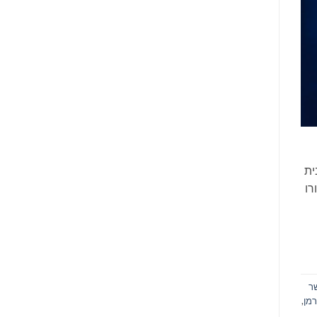
ית
רו
ר
רמן
,