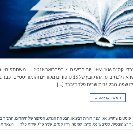
ספרים סופרים ומה שביניהם – תכנית ראיונות ברדיו קס"ם 106 FM – יום רביעי ה- 7 בפברואר 2018
רגנר דיברה על ספרה השני מה שאת רוצה וההשראה לכתיבתה. זהו קובץ של 16 סיפורים מקוריים והומוריסטיים.
ו שפה. הבלוגרית שרית פלד דיברה […]
המשך קריאה
→
פוסטים שתוייגו
אגי רגנר
,
דורית רביניאן
,
הבטחת הנחש
,
הסיפור של היהודים
,
התנ"ך בע
יר רצ'קובסקי
,
סטיב ג'ונס
,
סיימון שאמה
,
רדיו קס"ם
,
שניר פלג
,
שרית פלד
השאר תג