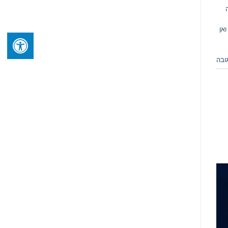
ואן
ובה