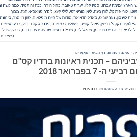
שי הארץ
,
ימימה עברון
,
יסמין קלין
,
יערית טאובר
,
כחול הירח
,
ככה זה תמיד
,
כמה קשה זה
השטן
,
לורי פרנקל
,
לורן בינה
,
ליאן מוריארטי
,
לילי קינג
,
לינדה פניאס-אוחנה
,
מבוך
נורית לוינסון
,
נעה שביט
,
סאדק הדאיאת
,
סודות של חיים מופלאים
,
סוזן מייסנר
,
סימונה 
יי לוקירננקו
,
פ"ז רייזין
,
פאולו קונייטי
,
פאולינה סיימונס
,
פרנצ'סקה הורנק
,
צבע השמים
לי לביא
,
ריבה רייס פרידמן
,
ש.פ.ג'ולייט
,
שביל הבושם
,
שבעה ימים בחיינו
,
שיגע
,
שירלי
השאר תג
ת - הפינה הפתוחה
,
דף הבית - מאמרים
יניהם – תכנית ראיונות ברדיו קס"ם
POSTED ON
07/02/2018
BY
ZNO