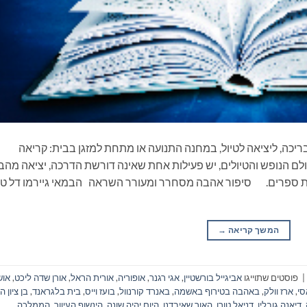
ריכה, ליציאה לטיול, במחנה התנועה או מתחת למזגן בבית: קריאה
ם הנופש והטיולים, יש פעילות אחת שאינה דורשת הדרכה, יציאה מהב
את ספרים. סיפור אהבה מסחרר ומעורר השראה הבמאי גיירמו דל טו
המשך קריאה
→
|
פוסטים שתוייגו
אביגייל בורשטיין
,
אגי רגנר
,
אופוריה
,
אורית הראל
,
אורן שדה ליכט
,
אוש
סי
,
ארז וולק
,
באהבה בטירוף באשמה
,
באנרד קורנוול
,
בועז וייס
,
בית בלגראנד
,
בן ציון ה
,
דיאנה גובלין
,
דניאל טורו
,
האור שאיבדנו
,
היום יהיה שונה
,
הינשוף העיוור
,
הממלכה