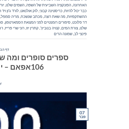
האחרונה
,
הפונקציה השביעית של השפה
,
השמים שלנו
,
יור
כבר יכול להיות
,
כריסטינה קבוני
,
לוק אולנאט
,
לורד ג'ון ויד 
ההשתקפויות
,
מה שאת רוצה
,
מכתב שנשכח
,
מריה סמפל
,
דר פלוכט
,
סיפורים רומנטיים לפני המצאת הסמארטפון
,
סרג
שלנו
,
צורת המים
,
קטיה בנוביץ'
,
קתרין יוז
,
רוני שרי פרייז
,
רח
פינצי לב
,
שמונה הרים
דף הבי
ספרים סופרים ומה שב
106אפאם – יום רביעי ה- 7 בפברואר 2018
Y
07
פבר