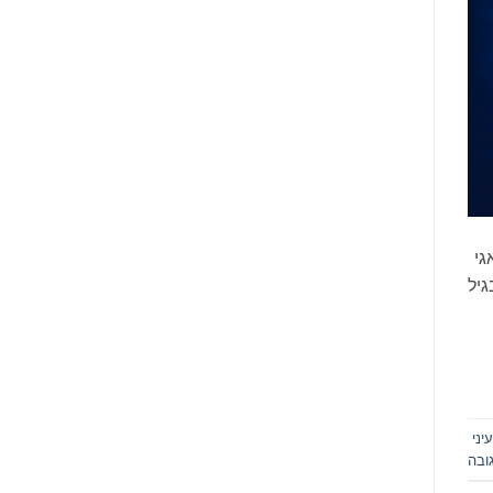
 משתתפים: אגי
 כבר בגיל
יני
ובה