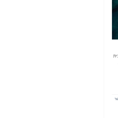
ית
 נוער.
ור