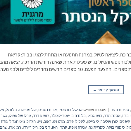
ריכה, ליציאה לטיול, במחנה התנועה או מתחת למזגן בבית: קריאה
ם הנופש והטיולים, יש פעילות אחת שאינה דורשת הדרכה, יציאה מהב
ונסיעה, התארגנות ממושכת ואפילו שיחה: קריאת ספרים. וההצעה הפעם: 10 ספרים חדשים נהדרים לילדים ולבני
המשך קריאה
→
,
ספרות נוער
|
פוסטים שתוייגו
אביגיל בורשטיין
,
אדית נסביט
,
אולימפיאדה בג'ונגל
,
איג
 ברוז
,
אסנת הדר
,
בועז גבאי
,
בלינדה בן-עטר-קוטלר
,
ג'ושוע דרד
,
גורלו של אפולו
,
גשר
 קיפניס
,
לורן אוליבר
,
לי בייקון
,
לינקולן פרס
,
מרט וינטראוב
,
נייט הגדול
,
נייט הגדול עודה
ול
,
סיפורי בוקר
,
ספריית נח
,
עטרה אופק
,
קתרין האו
,
רוני בק
,
ריק ריירדן
,
רמי ארז
,
שהם