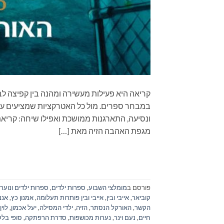
קריאה היא פעילות מעשירה ומהנה בין קפיצה לב
במבחר ספרים. מול כל האטרקציות שמציעים עול
מגפת האהבה הזיה מאת […]
פורסם ב
מומלצי השבוע
,
ספרות ילדים
,
ספרות ילדים ונוער
קוביאר
,
אייבי ובין
,
אייבי ובין פותרות תעלומה
,
אמנון כץ
,
אנני
הקשר
,
האורקל הנסתר
,
הזיה
,
ילדי המסילה
,
יעל אכמון
,
לוין
חיים
,
נעם וינר
,
נערות מכושפות
,
סדרת הרפתקה
,
סופי בלק