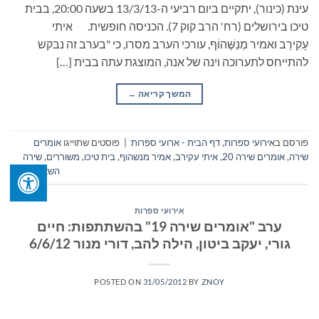
עינת (כינור), יתקיים ביום רביעי ה-13/3/13 בשעה 20:00, בבית
טיכו בירושלים (רח' הרב קוק 7). הכניסה חופשית. איתי
עָקִירַב ואמיר מְנַשֶּׁהוֹף, עורכי הערב מסרו, כי "בערב זה נבקש
להתייחס לתערוכה וינה של אנה, המוצגת עתה בבית […]
המשך קריאה
→
פורסם ב
אירועי ספרות
,
דף הבית - ארועי ספרות
|
פוסטים שתוייגו
אומרים
שירה
,
אומרים שירה 20
,
איתי עקירב
,
אמיר מנשהוף
,
בית טיכו
,
משוררים
,
שירה
השאר תגובה
אירועי ספרות
ערב "אומרים שירה 19" בהשתתפות: חיים
גורי, יעקב ביטון, הילה להב, דורי מנור 6/6/12
POSTED ON
31/05/2012
BY
ZNOY