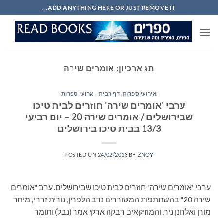
Ski
ADD ANYTHING HERE OR JUST REMOVE IT...
t
conten
תג ארכיון:
אומרים שירה
אירועי ספרות
,
דף הבית - ארועי ספרות
ערבי 'אומרים שירה' חוזרים לבית טיכו
שבירושלים / אומרים שירה 20 – יום רביעי
13/3 בבית טיכו בירושלים
POSTED ON
24/02/2013
BY
ZNOY
ערבי 'אומרים שירה' חוזרים לבית טיכו שבירושלים. ערב "אומרים
שירה 20" בהשתתפות המשוררים נדב הלפרין, נורית זרחי, מיתר
מורן ואלחנן ניר, והמוזיקאים רבקה ארקי אמר (נבל) ותומר