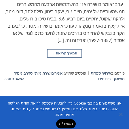
ערב "אומרים שירה 19" בהשתתפות ארבעה מהמשוררים
המשמעותיים של ימינו, חיים גורי, יעקב ביטון, הילה להב, דורי מנור,
ולהקת 'אֶקוּט', יתקיים ביום רביעי 6.6 בבית טיכו בירושלים.
איתי עָקִירַב ואמיר מְנַשֶּׁהוֹף, עורכי אומרים שירה, מסרו, כי "בערב
הקרוב נבקש להתייחס בדרכים שונות לתערוכת צילומיו של אז'ן
אטז'ה (1927-1857) 'פריז זה זה', […]
המשך קריאה
→
פורסם ב
אירועי ספרות
|
פוסטים שתוייגו
אומרים שירה
,
איתי עקירב
,
אמיר
מנשהוף
,
בית טיכו
השאר תגובה
אנו משתמשים בקובצי Cookie כדי להבטיח שנספק לך את חוויית הגלישה
הטובה ביותר באתר שלנו. אם תמשיך להשתמש באתר זה, נניח שאתה
מרוצה ממנו.
מאשר/ת
Copyright 2026 ©
Flatsome Theme