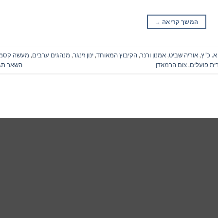
המשך קריאה
→
א. כ"ץ
,
אוריה שביט
,
אמנון ורנר
,
הקיבוץ המאוחד
,
ינון זינגר
,
מנהגים ערבים
,
מעשה קסמ
ית פועלים
,
צום הרמאדן
השאר תג