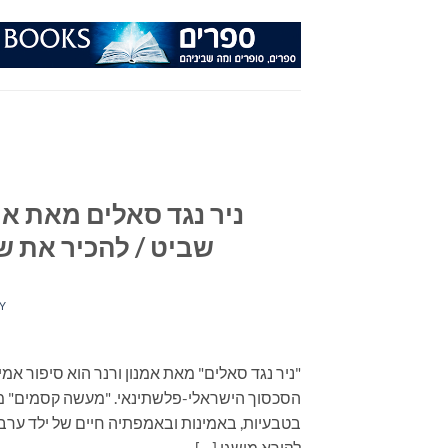
Ski
t
conten
ניר נגד סאלים מאת א
שביט / להכיר את שכ
Y
"ניר נגד סאלים" מאת אמנון ורנר הוא סיפור א
הסכסוך הישראלי-פלשתינאי. "מעשה קסמים" מא
בטבעיות, באמינות ובאמפתיה חיים של ילד ערבי
לקורא מושגי […]