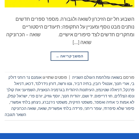
השבוע חל יום הזיכרון לשואה ולגבורה. מספר ספרים חדשים
נותנים מבט נוסף ומעניין על התקופה: תיעודים היסטוריים
ומחקרים חדשים לצד סיפורים אישיים. שואה – הכרוניקה
שואה […]
המשך קריאה
→
פורסם ב
שואה ומלחמת העולם השנייה
|
פוסטים שתוייגו
אומנם נר רוחני דולק
בי
,
אורי חנוך
,
אנטולי רובין
,
בתיה דביר
,
גטו ורשה
,
דורון נידרלנד
,
דכאו
,
דניאל
פרנקל
,
דניאלה שטינמץ
,
העיתונות היהודית בגרמניה הנאצית
,
השמיעני את קולך
ונסו הצללים
,
חוי דרייפוס
,
יד ושם
,
יהודית חנוך
,
יוסף גוזיק
,
יורם פרי
,
ישראל קפלן
,
לא אמות כי אחיה ואספר
,
משפטי הזיקית
,
משפטי נירנברג
,
ניצחון בלתי אפשרי
,
סיפור שלא סיפרתי
,
עופר ריחני
,
פרידה בלתי אפשרית
,
שואה
,
שואה הכרוניקה
השאר תגובה