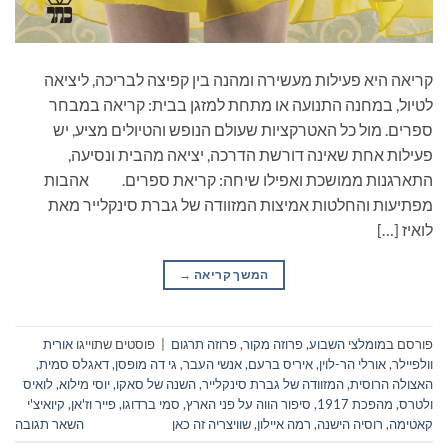
קריאה היא פעילות מעשירה ומהנה בין קפיצה לבריכה, ליציאה
לטיול, במחנה התנועה או מתחת למזגן בבית: קריאה במבחר
ספרים. מול כל האטרקציות שעולם הנופש והטיולים מציע, יש
פעילות אחת שאינה דורשת הדרכה, יציאה מהבית ונסיעה,
התארגנות ממושכת ואפילו שיחה: קריאת ספרים. אהבות
מפתיעות והחלטות אמיצות המזוודה של גברת סינקלייר מאת
לואיז […]
המשך קריאה
→
פורסם ב
מומלצי השבוע
,
פרוזה מקור
,
פרוזה תרגום
|
פוסטים שתוייגו
אורית
וולפיילר
,
אורלי הר-לוין
,
איריס ברעם
,
אנשי העבר
,
גי דה מופסן
,
דאגלס סמית
,
האצולה הרוסית
,
המזוודה של גברת סינקלייר
,
השנה של סאקו
,
יוסי מילוא
,
לואיס
ולטרס
,
מהפכת 1917
,
סיפור הווה על פני הארץ
,
סמי ברדוגו
,
פייר וז'אן
,
קיואיצ'י
קאטימה
,
רוסיה הישנה
,
רמה איילון
,
שוויצריה זה כאן
השאר תגובה