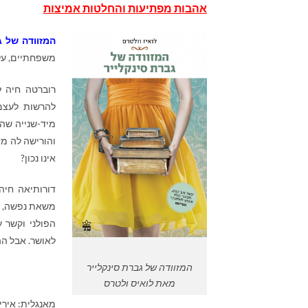
אהבות מפתיעות והחלטות אמיצות
המזוודה של ג
משפחתיים, על 
רוברטה חיה ל
להרשות לעצמו
מיד-שנייה שה
והורישה לה מ
אינו נכון?
דורותיאה חיה
משאת נפשה, מ
הפולני וקשר 
לאושר. אבל הה
המזוודה של גברת סינקלייר
מאת לואיס ולטרס
מאנגלית: איריס ב