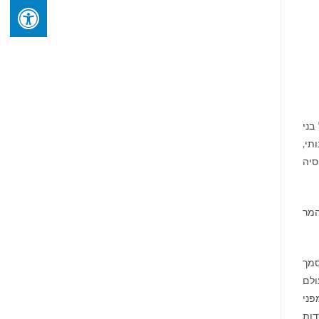
בני
בותי,
סיה
המר
סמך
ולם
פני
דות