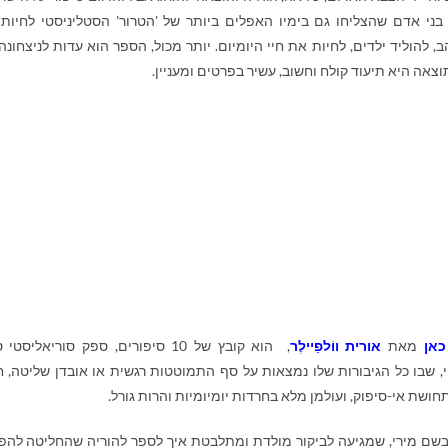
בני אדם שהצליחו גם בימיו האפלים ביותר של 'הטרור' הסטליניסטי לחיות
 להוליד ילדים, לחיות את חיי היומיום. יותר מכול, הספר הוא עדות לניצחונה
צאה היא תיעוד קולח וחשוב, עשיר בפרטים ומעניין.
 כאן
מאת
אורית ווֹלפַיילֶר
, הוא קובץ של 10 סיפורים, ספק סוריאליסט
, שבו כל הגיבורות שלו נמצאות על סף התמוטטות רגשית או אובדן שליטה, ח
ושת אי-סיפוק, ועולמן מלא בחרדות יומיומיות והרות גורל.
בשם מירי, שמגיעה לביקור מולדת ומתלבטת איך לספר להוריה שהחליטה להפ