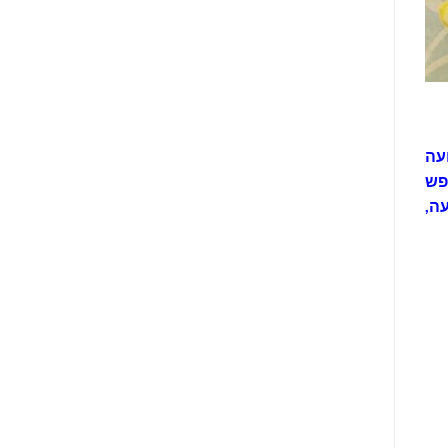
עה
פש
ה,