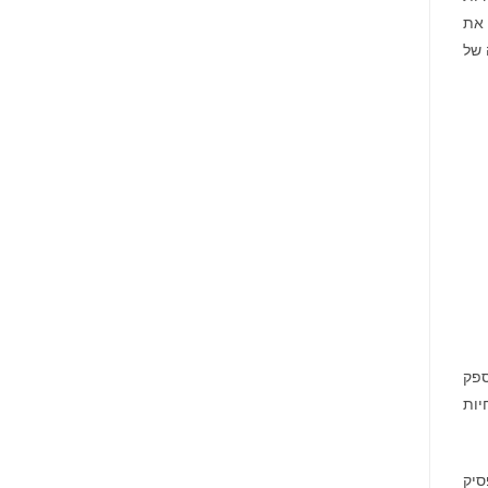
 את
 של
י ספק
יות
סיק