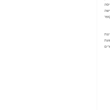
יסה
ישה
ֶפר
יצת
געת
רים