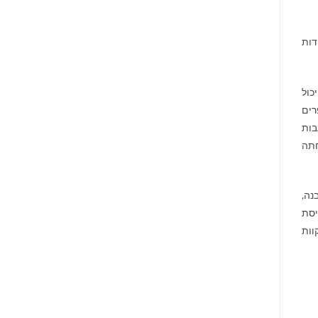
דות
כול
רים
בות
חתה
נה,
יסת
וות