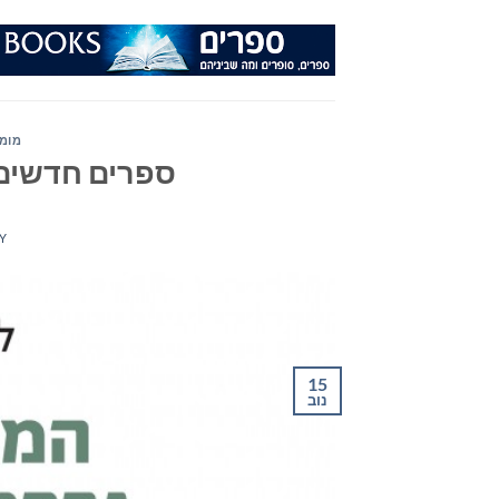
Ski
t
conten
מומל
ספרים חדשים – מ
Y
15
נוב