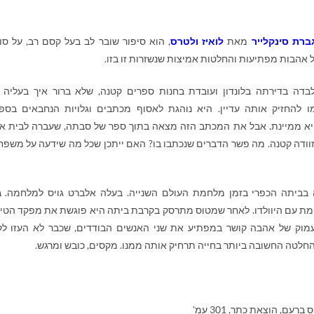
ברת סינקלייר
מאת
לואיז ולטרס
, הוא סיפור שובר לב בעל קסם רב, על סו
אהבות מפתיעות והחלטות אמיצות שנשזרות זו בזו.
בדה בדירתה בלונדון ועובדת בחנות ספרים קטנה, שלא ברור איך בעליה י
 להחזיק אותה עדיין. היא נוהגת לאסוף מכתבים וגלויות הנחבאים בספ
יא ממיינת. אבל את המכתב הזה מצאה בתוך ספר של סבתה, שעברה לבית א
זוודה קטנה. מה פשר הדברים שנכתבו בו? האם ייתכן שכל מה שידעה על משפ
 בביתה הכפרי בזמן מלחמת העולם השנייה. בעלה אלברט גויס למלחמה. ב
ת עם היוולדו. לאחר שמטוס מתרסק בקרבת ביתה היא פוגשת את מפקד הטי
עמוק של אהבה קושר במפתיע את שני האנשים הבודדים, שכבר לא העזו לק
חלטה החשובה ביותר בחייה תרחיק אותה ממנו. מקסים, כובש ומרגש.
רעם, הוצאת כתר, 301 עמ'