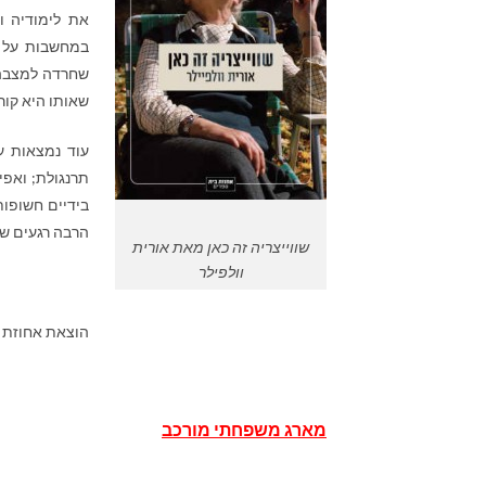
את לימודיה ו
במחשבות על ב
שחרדה למצבה 
שאותו היא קור
עוד נמצאות ע
תרנגולת; ואפי
בידיים חשופות
הרבה רגעים של
שווייצריה זה כאן מאת אורית
וולפילר
הוצאת אחוזת בית, 7
מארג משפחתי מורכב