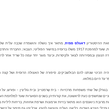
ת ההיסטוריון
דאגלס סמית
, מתאר איך נושלה והושמדה שכבה עלית של 
האצולה הרוסית, שעד למהפכת 1917 משלו ברוסיה במישור הפוליטי, הצבאי, החברתי והתר
ה הנוצץ ובמסירותה לצאר ולקיסרות, וכיצד מוגר יחד עמה כל שריד אחר לרו
יה הכינוי שנתנו להם הבולשביקים. סיפורה של האצולה הרוסית ושל קִצה 
 עד היום במלואו.
ורלן של שתי משפחות מרכזיות – בית שֶרמטייב ובית גוֹליצין – ופורש, על 
ניים שנחשפים כעת לראשונה, את קורותיהן בשנים הסוערות שעד למלחמת הע
ות מרובת ניואנסים הוא מתאר בזיזת ארמונות ושרפת אחוזות, בריחות ליליות מ
וחיילי הצבא האדום, כליאה, הגליה והוצאה להורג. אבל זהו גם סיפור על הישר