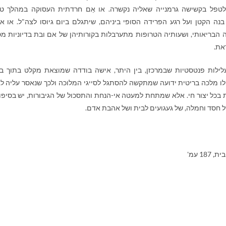
לטפל בקשישה גרמנייה שאליה נקשרה. או אֵם חרדתית העסוקה במהלך ט
נה הקטן ועל רגע הפרידה הסופי ביניהם, שיתגלם ביום גיוסו לצה"ל. או א
הבריאותי, ושעותיה הטרופות מתערבלות בקורותיהן של אם ובת בדיוניות מס
את.
לילות פנטסטיות שבמרכזן, בין היתר, אישה בודדה שמוצאת מקלט בתוך ב
לו מלכה בריטית ידועה שמתקשה להסתגל לסייגי המלוכה ולכך שנאסר עליה ל
 בכל יצור חי. אלא שמתחת למעטה אי-הנחת והתסכול של הגיבורות, יש בסיפו
 חסד וחמלה, של געגועים לבית ושל אהבת אדם.
18 עמ'