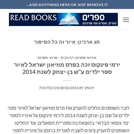
Ski
ADD ANYTHING HERE OR JUST REMOVE IT...
t
conten
תג ארכיון:
איור זה כל הסיפור
אירועי ספרות
,
דף הבית - ארועי ספרות
ירמי פינקוס זכה בפרס מוזיאון ישראל לאיור
ספר ילדים ע"ש בן-יצחק לשנת 2014
POSTED ON
08/06/2014
BY
ZNOY
חבר השופטים החליט להעניק את פרס מוזיאון ישראל לאיור ספר
ילדים על שם בן-יצחק לשנת 2014 לירמי פינקוס על איוריו לספר
'מר גזמאי הבדאי' בהוצאת נח וספריית הפועלים. עוד החליטו
השופטים להעניק ציונים לשבח לאורית ברגמן על איוריה לספר