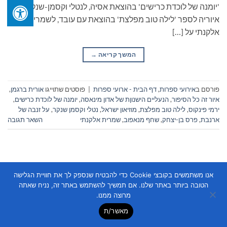
'יומנה של לוכדת כרישים' בהוצאת אסיה, לנטלי וקסמן-שנקר על
איוריה לספר 'לילה טוב מפלצת' בהוצאת עם עובד, לשמרית
אלקנתי על […]
המשך קריאה
→
פורסם ב
אירועי ספרות
,
דף הבית - ארועי ספרות
|
פוסטים שתוייגו
אורית ברגמן
,
איור זה כל הסיפור
,
הנעליים הישנוןת של אדון מינאסה
,
יומנה של לוכדת כרישים
,
ירמי פינקוס
,
לילה טוב מפלצת
,
מוזיאון ישראל
,
נטלי וקסמן שנקר
,
על זנבה של
ארנבת
,
פרס בן-יצחק
,
שחף מנאפוב
,
שמרית אלקנתי
השאר תגובה
אנו משתמשים בקובצי Cookie כדי להבטיח שנספק לך את חוויית הגלישה
הטובה ביותר באתר שלנו. אם תמשיך להשתמש באתר זה, נניח שאתה
מרוצה ממנו.
Copyright 2026 ©
Flatsome Theme
מאשר/ת