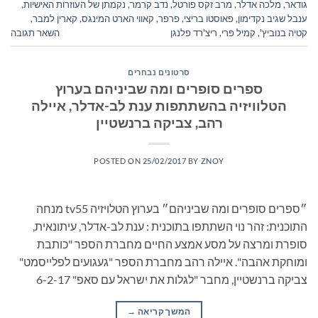
גודאר
,
מלכה אדלר
,
מרב זקס פורטל
,
נדב קרמר
,
נקמתן של העוזרות האישיות
,
ענבל שגיב נקדימון
,
פאוסטו בריצי
,
פרפר
,
קאווי הארט המינגס
,
קארין למבר
,
קטיה בנוביץ'
,
קמיל פרי
,
ריצ'רד פלנגן
השאר תגובה
סרטונים נבחרים
ספרים סופרים ומה שביניהם בערוץ
הטלוויזיה בהשתתפות ענת לב-אדלר, איילה
רהב, צביקה ברנשטיין
POSTED ON
25/02/2017
BY
ZNOY
״ספרים סופרים ומה שביניהם״ בערוץ הטלויזיה tv55 מנחה
התוכנית: זהר נוי השתתפו בתוכנית : ענת לב-אדלר, עיתונאית,
סופרת ומרצה על מסע אמצע החיים מחברת הספר "כותבת
ומוחקת אהבה". איילה רהב מחברת הספר "געגועים לפלייסמט"
צביקה ברנשטיין, מחבר "לגלות את ישראל עם סאפ" 6-2-17
המשך קריאה
→