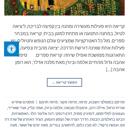
קריאה היא פעילות מעשירה ומהנה בין קפיצה לבריכה, ליציאה
לטיול, במחנה התנועה או מתחת למזגן בבית: קריאה במבחר
ספרים. מול כל האטרקציות שמציעים עולם הנופש והטיולים, יש
פעילות אחת שאינה דורשת הדרכה, יציאה מהבית ונסיעה,
התארגנות ממושכת ואפילו שיחה: קריאת ספרים. סיפור
אהבה גדול מהחיים אלמה וביורן מאת מלכה אדלר, הוא רומן
אהבה […]
המשך קריאה
→
פורסם ב
מומלצי השבוע
,
פרוזה
,
פרוזה מקור
,
פרוזה תרגום
|
פוסטים שתוייגו
אורית הראל
,
איילה רהב
,
אימבולו מבואה
,
אלמה וביורן
,
אמה קליין
,
אנרי שארייר
,
געגועים לפלייסמט
,
דומיניק סמית
,
דורון דנסקי
,
דנה אלעזר הלוי
,
האפשרויות
,
הביטו בחולמים
,
הבנות
,
הדרך הצרה של הצפון העמוק
,
הציור האחרון של שרה דה
ווס
,
ועכשיו נרקוד!
,
לא מבין כלום
,
להתאהב בגרייס
,
מאה ימים של אושר
,
מונה