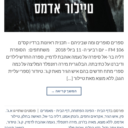
ספרים סופרים ומה שביניהם – תכנית ראיונות ברדיו קס"ם
106 FM – יום רביעי ה- 11 ביולי 2018 משתתפים: הסופרת
דליה בר-אל סיפרה על נעמה אוהבת לדמיין, ספרה החדש לילדים
ודיברנו על כתיבתה. הבלוגרית מירה רוזנפלד המליצה על כמה
ספרי מתח חדשים בהם איש הגיר מאת ק.ג'. טיודור (ספרי עליית
הגג), ללא מוצא מאת טיילור […]
המשך קריאה
→
פורסם ב
דף הבית - הפינה הפתוחה
,
דף הבית - מאמרים
|
פוסטים שתוייגו
א.ג'.
פין
,
איש הגיר
,
אקראים וחפים
,
ג'ונתן אמט
,
דליה בר-אל
,
האישה בחלון
,
טיילור
אדמס
,
ללא מוצא
,
מאיה בז'רנו
,
מירה רוזנפלד
,
נעמה אוהבת לדמיין
,
ק.ג'. טיודור
,
קצת יותר גדול
,
רדיו קס"ם
,
שרית פלד
השאר תגובה