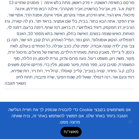
פורסם ב
חשיפה ראשונה: + פרק ראשון
,
מתח בלש אימה
|
פוסטים שתוייגו
13
דקות
,
א.ג'. פין
,
אביגיל בורשטיין
,
אביר מוקהרג'י
,
אילנה רבאו פרידמן
,
אינגה
מיכאלי
,
איש הגיר
,
איש הזיכרון
,
אמיר צוקרמן
,
אסיר איקס
,
אסנת הדר
,
אסף שור
,
ארץ הפקר
,
אתה הבא בתור
,
בבית
,
בלי שם אמצעי
,
בראד תור
,
ג'ון לה-קארה
,
גרג
הורביץ
,
דג חמקמק
,
דיוויד באלדאצ'י
,
דן בראון
,
דנה שחף
,
דפנה ברעם
,
דפנה לוי
,
האחות
,
האיש שצפה בנשים
,
האישה בחלון
,
האישה בתא מספר 10
,
האנס
רוזנפלדט
,
הוקאן אוסטלונד
,
הוקן נסר
,
המייל האחרון
,
הרלן קובן
,
חגי שור
,
חנה בן
צבי גורן
,
ילדה קטנה אבודה
,
יסמין קלין
,
כוכב עוךלה
,
כל הפחדים בעולם
,
לואיז
ג'נסן
,
לי צ'יילד
,
מאבק כוחות
,
מאתרת הילדים
,
מורשת של מרגלים
,
מיכאל יורת
,
מקור
,
משה רונן
,
משפט ריגול
,
נועה מרום-צדוק
,
נורית לוינסון
,
נץ הלילה
,
סוף
המשמרת
,
סטיבן קינג
,
ספר מתח
,
פיטר סוונסון
,
פלין ברי
,
פרויקט איקס
,
פשעים
בלבן
,
ק.ג'. טיודור
,
קטיה בנוביץ'
,
קלייב קאסלר
,
קרול וייר
,
רות וייר
,
רות שפירא
,
רותי ונעם אור
,
רנה דנפלד
,
שאול לוין
,
שטח הפקר
,
שרה פינבורו
,
תחת לחץ
השאר תגובה
אנו משתמשים בקובצי Cookie כדי להבטיח שנספק לך את חוויית הגלישה
הטובה ביותר באתר שלנו. אם תמשיך להשתמש באתר זה, נניח שאתה
מרוצה ממנו.
מאשר/ת
Copyright 2026 ©
Flatsome Theme