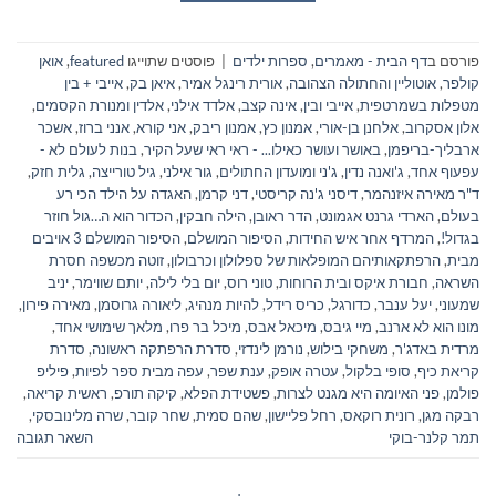
פורסם ב
דף הבית - מאמרים
,
ספרות ילדים
|
פוסטים שתוייגו
featured
,
אואן
קולפר
,
אוטוליין והחתולה הצהובה
,
אורית רינגל אמיר
,
איאן בק
,
אייבי + בין
מטפלות בשמרטפית
,
אייבי ובין
,
אינה קצב
,
אלדד אילני
,
אלדין ומנורת הקסמים
,
אלון אסקרוב
,
אלחנן בן-אורי
,
אמנון כץ
,
אמנון ריבק
,
אני קורא
,
אנני ברוז
,
אשכר
ארבליך-בריפמן
,
באושר ועושר כאילו... - ראי ראי שעל הקיר
,
בנות לעולם לא -
עפעוף אחד
,
ג'ואנה נדין
,
ג'ני ומועדון החתולים
,
גור אילני
,
גיל טורייצה
,
גלית חזק
,
ד"ר מאירה איזנהמר
,
דיסני ג'נה קריסטי
,
דני קרמן
,
האגדה על הילד הכי רע
בעולם
,
הארדי גרנט אגמונט
,
הדר ראובן
,
הילה חבקין
,
הכדור הוא ה…גול חוזר
בגדול!
,
המרדף אחר איש החידות
,
הסיפור המושלם
,
הסיפור המושלם 3 אויבים
מבית
,
הרפתקאותיהם המופלאות של ספלולון וכרבולון
,
זוטה מכשפה חסרת
השראה
,
חבורת איקס ובית הרוחות
,
טוני רוס
,
יום בלי לילה
,
יותם שווימר
,
יניב
שמעוני
,
יעל ענבר
,
כדורגל
,
כריס רידל
,
להיות מנהיג
,
ליאורה גרוסמן
,
מאירה פירון
,
מונו הוא לא ארנב
,
מיי גיבס
,
מיכאל אבס
,
מיכל בר פרו
,
מלאך שימושי אחד
,
מרדית באדג'ר
,
משחקי בילוש
,
נורמן לינדזי
,
סדרת הרפתקה ראשונה
,
סדרת
קריאת כיף
,
סופי בלקול
,
עטרה אופק
,
ענת שפר
,
עפה מבית ספר לפיות
,
פיליפ
פולמן
,
פני האיומה היא מגנט לצרות
,
פשטידת הפלא
,
קיקה תורפ
,
ראשית קריאה
,
רבקה מגן
,
רונית רוקאס
,
רחל פליישון
,
שהם סמית
,
שחר קובר
,
שרה מלינובסקי
,
תמר קלנר-בוקי
השאר תגובה