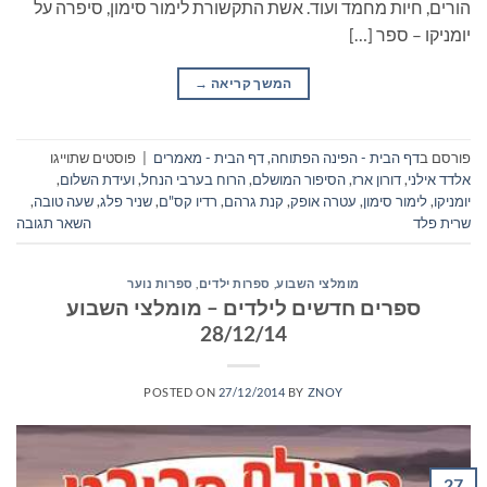
הורים, חיות מחמד ועוד. אשת התקשורת לימור סימון, סיפרה על
יומניקו – ספר […]
המשך קריאה
→
פורסם ב
דף הבית - הפינה הפתוחה
,
דף הבית - מאמרים
|
פוסטים שתוייגו
אלדד אילני
,
דורון ארז
,
הסיפור המושלם
,
הרוח בערבי הנחל
,
ועידת השלום
,
יומניקו
,
לימור סימון
,
עטרה אופק
,
קנת גרהם
,
רדיו קס"ם
,
שניר פלג
,
שעה טובה
,
שרית פלד
השאר תגובה
מומלצי השבוע
,
ספרות ילדים
,
ספרות נוער
ספרים חדשים לילדים – מומלצי השבוע
28/12/14
POSTED ON
27/12/2014
BY
ZNOY
27