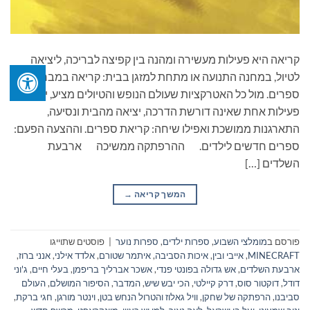
קריאה היא פעילות מעשירה ומהנה בין קפיצה לבריכה, ליציאה
לטיול, במחנה התנועה או מתחת למזגן בבית: קריאה במבחר
ספרים. מול כל האטרקציות שעולם הנופש והטיולים מציע, יש
פעילות אחת שאינה דורשת הדרכה, יציאה מהבית ונסיעה,
התארגנות ממושכת ואפילו שיחה: קריאת ספרים. וההצעה הפעם:
ספרים חדשים לילדים. ההרפתקה ממשיכה ארבעת
השלדים […]
המשך קריאה
→
פורסם ב
מומלצי השבוע
,
ספרות ילדים
,
ספרות נוער
|
פוסטים שתוייגו
MINECRAFT
,
אייבי ובין
,
איכות הסביבה
,
איתמר שטורם
,
אלדד אילני
,
אנני ברוז
,
ארבעת השלדים
,
אש גדולה בפונטי פנדי
,
אשכר אברליך בריפמן
,
בעלי חיים
,
ג'וני
דודל
,
דוקטור סוס
,
דרק קיילטי
,
הכי יבש שיש
,
המדבר
,
הסיפור המושלם
,
העולם
סביבנו
,
הרפתקה של שחקן
,
וויל גאלוז והטרול הנחש בטן
,
וינטר מורגן
,
חגי ברקת
,