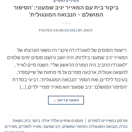
מאיירים לספרים
ביקור בית עם המאייר יניב שמעוני: 'הסיפור
המושלם – הנבואה המונגולית'
POSTED ON
08/10/2012
BY
ZNOY
רישומי הסוסים של לאונרדו דה ווינצ'י היו נושאי הערצתו של
המאייר יניב שמעוני בילדותו. היה יושב ורושם סוסים ימים שלמים
"לאונרדו החביב היה המורה הראשון שלי". השנה סיים לאייר ,
להוצאה אנגלית, ארבעה ספרים על פי מחזות של שייקספיר,
בעיבוד לילדים, ואת הספר 'הנבואה המונגולית', רביעי בסדרת
'הסיפור המושלם'. יניב שמעוני הוא מאייר ספרי ילדים, […]
המשך קריאה
→
פורסם ב
מאיירים לספרים
|
פוסטים שתוייגו
אלדד אילני
,
ביקור בית
,
הוצאת
כנרת
,
הנבואה המונגולית
,
הסיפור המושלם
,
יניב שמעוני
,
מאייר לספרים
,
מאיירים