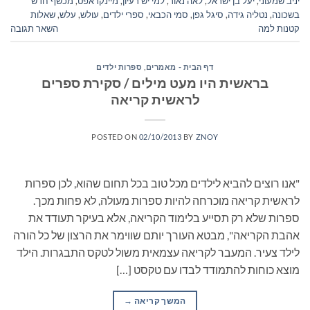
יניב שמעוני
,
יעל בן ישראל
,
לאה נאור
,
למי יש רעיון
,
מיינקראפט
,
מכשף חדש
בשכונה
,
נטליה גידה
,
סיגל גפן
,
סמי הכבאי
,
ספרי ילדים
,
עולש
,
עלש
,
שאלות
קטנות למה
השאר תגובה
דף הבית - מאמרים
,
ספרות ילדים
בראשית היו מעט מילים / סקירת ספרים
לראשית קריאה
POSTED ON
02/10/2013
BY
ZNOY
"אנו רוצים להביא לילדים מכל טוב בכל תחום שהוא, לכן ספרות
לראשית קריאה מוכרחה להיות ספרות מעולה, לא פחות מכך.
ספרות שלא רק תסייע בלימוד הקריאה, אלא בעיקר תעודד את
אהבת הקריאה", מבטא העורך יותם שווימר את הרצון של כל הורה
לילד צעיר. המעבר לקריאה עצמאית משול לטקס התבגרות. הילד
מוצא כוחות להתמודד לבדו עם טקסט […]
המשך קריאה
→