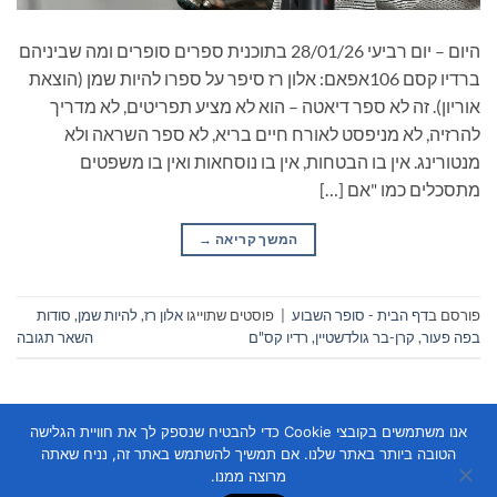
היום – יום רביעי 28/01/26 בתוכנית ספרים סופרים ומה שביניהם
ברדיו קסם 106אפאם: אלון רז סיפר על ספרו להיות שמן (הוצאת
אוריון). זה לא ספר דיאטה – הוא לא מציע תפריטים, לא מדריך
להרזיה, לא מניפסט לאורח חיים בריא, לא ספר השראה ולא
מנטורינג. אין בו הבטחות, אין בו נוסחאות ואין בו משפטים
מתסכלים כמו "אם […]
המשך קריאה
→
פורסם ב
דף הבית - סופר השבוע
|
פוסטים שתוייגו
אלון רז
,
להיות שמן
,
סודות
בפה פעור
,
קרן-בר גולדשטיין
,
רדיו קס"ם
השאר תגובה
אנו משתמשים בקובצי Cookie כדי להבטיח שנספק לך את חוויית הגלישה
הטובה ביותר באתר שלנו. אם תמשיך להשתמש באתר זה, נניח שאתה
מרוצה ממנו.