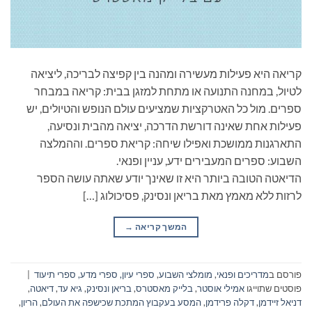
קריאה היא פעילות מעשירה ומהנה בין קפיצה לבריכה, ליציאה
לטיול, במחנה התנועה או מתחת למזגן בבית: קריאה במבחר
ספרים. מול כל האטרקציות שמציעים עולם הנופש והטיולים, יש
פעילות אחת שאינה דורשת הדרכה, יציאה מהבית ונסיעה,
התארגנות ממושכת ואפילו שיחה: קריאת ספרים. וההמלצה
השבוע: ספרים המעבירים ידע, עניין ופנאי.
הדיאטה הטובה ביותר היא זו שאינך יודע שאתה עושה הספר
לרזות ללא מאמץ מאת בריאן ונסינק, פסיכולוג […]
המשך קריאה
→
פורסם ב
מדריכים ופנאי
,
מומלצי השבוע
,
ספרי עיון, ספרי מדע, ספרי תיעוד
|
פוסטים שתוייגו
אמילי אוסטר
,
בלייק מאסטרס
,
בריאן ונסינק
,
גיא עד
,
דיאטה
,
דניאל זיידמן
,
דקלה פרידמן
,
המסע בעקבוץ המתכת שכישפה את העולם
,
הריון
,