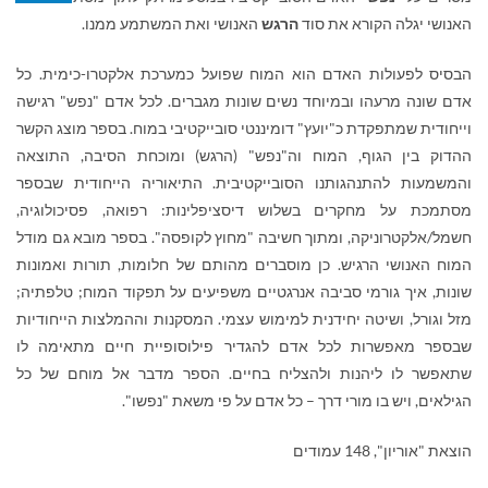
האנושי יגלה הקורא את סוד
הרגש
האנושי ואת המשתמע ממנו.
הבסיס לפעולות האדם הוא המוח שפועל כמערכת אלקטרו-כימית. כל
אדם שונה מרעהו ובמיוחד נשים שונות מגברים. לכל אדם "נפש" רגישה
וייחודית שמתפקדת כ"יועץ" דומיננטי סובייקטיבי במוח. בספר מוצג הקשר
ההדוק בין הגוף, המוח וה"נפש" (הרגש) ומוכחת הסיבה, התוצאה
והמשמעות להתנהגותנו הסובייקטיבית. התיאוריה הייחודית שבספר
מסתמכת על מחקרים בשלוש דיסציפלינות: רפואה, פסיכולוגיה,
חשמל/אלקטרוניקה, ומתוך חשיבה "מחוץ לקופסה". בספר מובא גם מודל
המוח האנושי הרגיש. כן מוסברים מהותם של חלומות, תורות ואמונות
שונות, איך גורמי סביבה אנרגטיים משפיעים על תפקוד המוח; טלפתיה;
מזל וגורל, ושיטה יחידנית למימוש עצמי. המסקנות וההמלצות הייחודיות
שבספר מאפשרות לכל אדם להגדיר פילוסופיית חיים מתאימה לו
שתאפשר לו ליהנות ולהצליח בחיים. הספר מדבר אל מוחם של כל
הגילאים, ויש בו מורי דרך – כל אדם על פי משאת "נפשו".
הוצאת "אוריון", 148 עמודים