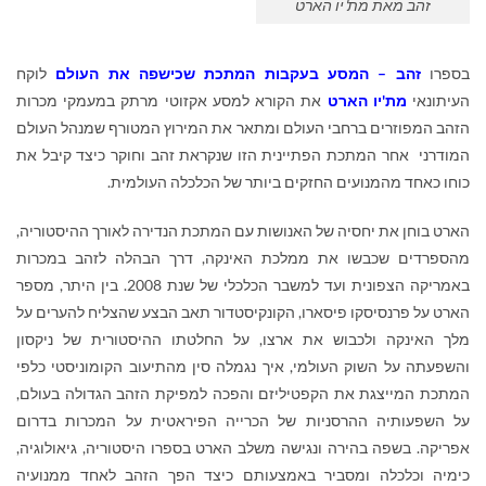
זהב מאת מת'יו הארט
בספרו
זהב – המסע בעקבות המתכת שכישפה את העולם
לוקח
העיתונאי
מת'יו הארט
את הקורא למסע אקזוטי מרתק במעמקי מכרות
הזהב המפוזרים ברחבי העולם ומתאר את המירוץ המטורף שמנהל העולם
המודרני אחר המתכת הפתיינית הזו שנקראת זהב וחוקר כיצד קיבל את
כוחו כאחד מהמנועים החזקים ביותר של הכלכלה העולמית.
הארט בוחן את יחסיה של האנושות עם המתכת הנדירה לאורך ההיסטוריה,
מהספרדים שכבשו את ממלכת האינקה, דרך הבהלה לזהב במכרות
באמריקה הצפונית ועד למשבר הכלכלי של שנת 2008. בין היתר, מספר
הארט על פרנסיסקו פיסארו, הקונקיסטדור תאב הבצע שהצליח להערים על
מלך האינקה ולכבוש את ארצו, על החלטתו ההיסטורית של ניקסון
והשפעתה על השוק העולמי, איך נגמלה סין מהתיעוב הקומוניסטי כלפי
המתכת המייצגת את הקפטיליזם והפכה למפיקת הזהב הגדולה בעולם,
על השפעותיה ההרסניות של הכרייה הפיראטית על המכרות בדרום
אפריקה. בשפה בהירה ונגישה משלב הארט בספרו היסטוריה, גיאולוגיה,
כימיה וכלכלה ומסביר באמצעותם כיצד הפך הזהב לאחד ממנועיה