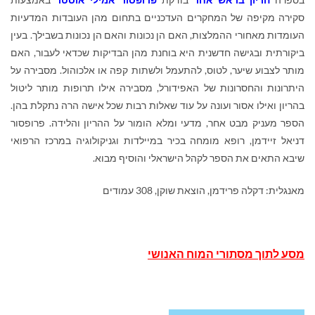
סקירה מקיפה של המחקרים העדכניים בתחום מהן העובדות המדעיות
העומדות מאחורי ההמלצות, האם הן נכונות והאם הן נכונות בשבילך. בעין
ביקורתית ובגישה חדשנית היא בוחנת מהן הבדיקות שכדאי לעבור, האם
מותר לצבוע שיער, לטוס, להתעמל ולשתות קפה או אלכוהול. מסבירה על
היתרונות והחסרונות של האפידורל, מסבירה אילו תרופות מותר ליטול
בהריון ואילו אסור ועונה על עוד שאלות רבות שכל אישה הרה נתקלת בהן.
הספר מעניק מבט אחר, מדעי ומלא הומור על ההריון והלידה. פרופסור
דניאל זיידמן, רופא מומחה בכיר במיילדות וגניקולוגיה במרכז הרפואי
שיבא התאים את הספר לקהל הישראלי והוסיף מבוא.
מאנגלית: דקלה פרידמן, הוצאת שוקן, 308 עמודים
מסע לתוך מסתורי המוח האנושי