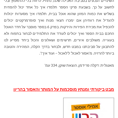
השינויים הנכונים בסביבת האכילה שלנו, נתחיל לרזות בלי להתאמץ ובלי
לחשוב על כך. בשבעת פרקי הספר תלמדו איך כל אחד יכול להפחית
בשליש את כמות המזון שהוא אוכל בבית, תלמדו איך מסעדות יכולות
להגדיל את רווחיהן אם ימכרו חצאי מנות ואיך סופרמרקטים יכולים
להכפיל את מכירת הפירות והירקות. בפרק 6 בספר מוסבר על חדר האוכל
החכם בבית הספר ואיך יכולים לעודד את התלמידים לבחור בתפוח ולא
בעוגייה. משולבים איורים, תרשימים ושאלונים והכול ביחד מסייע לנו
להתבונן על סביבתנו במבט חדש, ולבחור בדרך הקלה, המהירה והטובה
ביותר להרזיה. מ'אסור לאכול' ל'לאכול – ועוד איך!'.
מאנגלית: דקלה פרידמן, הוצאת שוקן, 334 עמ'
מבט
ביקורתי
ומנתץ
מוסכמות
על
המותר
והאסור
בהריון