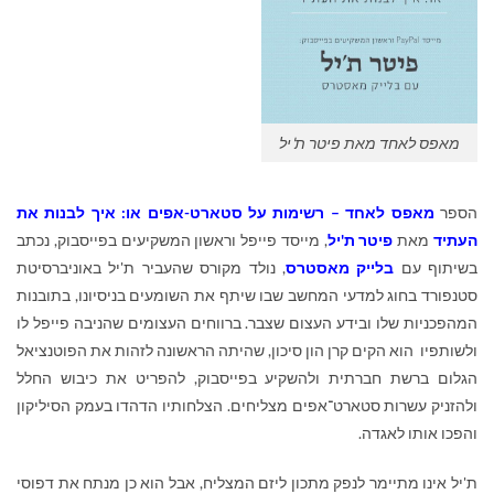
מאפס לאחד מאת פיטר ת'יל
הספר
מאפס לאחד – רשימות על סטארט-אפים או: איך לבנות את
העתיד
מאת
פיטר ת'יל
, מייסד פייפל וראשון המשקיעים בפייסבוק, נכתב
בשיתוף עם
בלייק מאסטרס
, נולד מקורס שהעביר ת'יל באוניברסיטת
סטנפורד בחוג למדעי המחשב שבו שיתף את השומעים בניסיונו, בתובנות
המהפכניות שלו ובידע העצום שצבר. ברווחים העצומים שהניבה פייפל לו
ולשותפיו הוא הקים קרן הון סיכון, שהיתה הראשונה לזהות את הפוטנציאל
הגלום ברשת חברתית ולהשקיע בפייסבוק, להפריט את כיבוש החלל
ולהזניק עשרות סטארט־אפים מצליחים. הצלחותיו הדהדו בעמק הסיליקון
והפכו אותו לאגדה.
ת'יל אינו מתיימר לנפק מתכון ליזם המצליח, אבל הוא כן מנתח את דפוסי