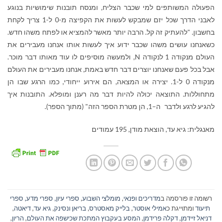
הפעולה המשותפים למי שכבר הצליח, ומנסח תובנות שימושיות בנוגע
לאבני הדרך שכל יזם שמבקש לעשות את הקפיצה מ-0 ל-1 צריך לקחת
בחשבון. "להעתיק זה קל. הרבה יותר מאשר להמציא או לפתח משהו חדש.
כשאנחנו עושים משהו שכבר ידוע איך לעשות אותו אנחנו מעבירים את
העולם מנקודה 1 לנקודה
N
, ולמעשה מוסיפים לו עוד מאותו דבר מוכר.
אבל בכל פעם שאנחנו יוצרים דבר חדש באמת, אנחנו מעבירים את העולם
מנקודה 0 ל-1. יצירה או המצאה, הם אירוע ייחודי, כמו הרגע שבו הן
מתחוללות. התוצאה יכולה להיות דבר מה רענן ומופלא. התובנות איך
להגיע לרגע ולדבר ה–1, הן מטרת הספר הזה" (מתוך הספר).
מאנגלית: גיא עד, הוצאת מודן, 195 עמודים
רשומה זו פורסמה ב
מדריכים ופנאי
,
מומלצי השבוע
,
ספרי עיון, ספרי מדע, ספרי
תיעוד
ומתוייגת כ
אמילי אוסטר
,
בלייק מאסטרס
,
בריאן ונסינק
,
גיא עד
,
דיאטה
,
דניאל זיידמן
,
דקלה פרידמן
,
המסע בעקבוץ המתכת שכישפה את העולם
,
הריון
,