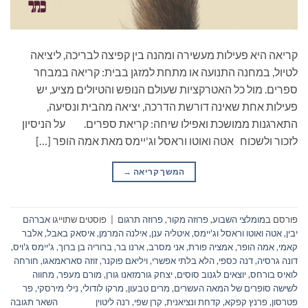
קריאה היא פעילות מעשירה ומהנה בין קפיצה לבריכה, ליציאה
לטיול, במחנה התנועה או מתחת למזגן בבית: קריאה במבחר
ספרים. מול כל האטרקציות שעולם הנופש והטיולים מציע, יש
פעילות אחת שאינה דורשת הדרכה, יציאה מהבית ונסיעה,
התארגנות ממושכת ואפילו שיחה: קריאת ספרים. על הניסיון
לזכור ולשכוח אטה ואוטו וראסל וג'יימס מאת אמה הופר […]
המשך קריאה
→
פורסם ב
מומלצי השבוע
,
פרוזה מקור
,
פרוזה תרגום
|
פוסטים שתוייגו
אברהם
יבין
,
אטה ואוטו וראסל וג'יימס
,
איטליה ענן
,
אילנה המרמן
,
איסאק באבל
,
אלבר
קאמי
,
אמה הופר
,
אמציה פורת
,
אני מסרב
,
ארנו בר
,
ברוריה בן ברוך
,
ג'יימס ג'ויס
,
דונה גרסיה
,
דנה כספי
,
הלא בלתי אפשרי
,
ויליאם פוקנר
,
זוזה סאראמאגו
,
חורחה
לואיס בורחס
,
יוצאים לגנוב סוסים
,
יצחק גורמזאנו גורן
,
מורם מעפר
,
מחווה
לשישה סופרים של המאה העשרים
,
מרים טבעון
,
מרקו לודולי
,
נילי מירסקי
,
פר
פטרסון
,
פרנץ קפקא
,
קדחת ונציאנית
,
קרן שפי
,
רנה ליטוין
השאר תגובה