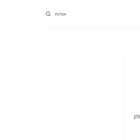
אודות
לק