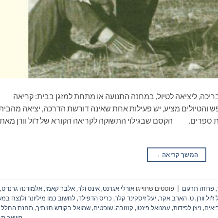
ריכה, ליציאה לטיול, במחנה התנועה או מתחת למזגן בבית: קריאה
 והטיולים מציע, יש פעילות אחת שאינה דורשת הדרכה, יציאה מהבית
את ספרים. הקסם שבגילוי התשוקה לקריאה הקורא של ז'ול וורן מאת
המשך קריאה
→
,
פרוזה תרגום
|
פוסטים שתוייגו
אורלי אגרנט
,
אינס ולר
,
אלבר קאמי
,
אלמודנה גרנדס
,
'ול וורן
,
ט. הארב אקר
,
יעל זיסקינד קלר
,
כריס הדפילד
,
לחשוב כמו מיליונר ולנצח במ
יאים
,
ניצן לפידות
,
עמנואל פינטו
,
קזנובה
,
שופטים
,
שמואל בקודש חזיתיך
,
תחנת החלל מ
השאר תג