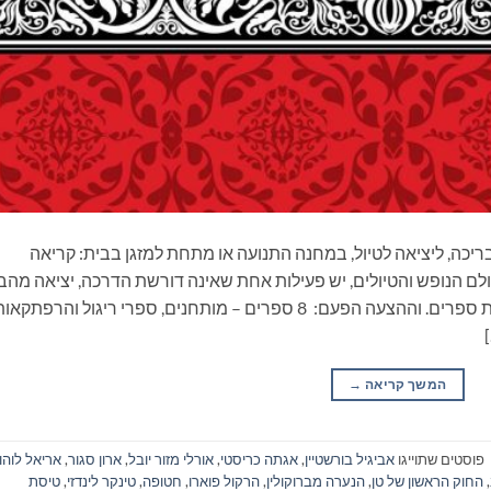
ריכה, ליציאה לטיול, במחנה התנועה או מתחת למזגן בבית: קריאה
ם הנופש והטיולים, יש פעילות אחת שאינה דורשת הדרכה, יציאה מהב
ונסיעה, התארגנות ממושכת ואפילו שיחה: קריאת ספרים. וההצעה הפעם: 8 ספרים – מותחנים, ספרי ריגול והרפתקא
המשך קריאה
→
פוסטים שתוייגו
אביגיל בורשטיין
,
אגתה כריסטי
,
אורלי מזור יובל
,
ארון סגור
,
אריאל לוהון
,
החוק הראשון של טן
,
הנערה מברוקולין
,
הרקול פוארו
,
חטופה
,
טינקר לינדזי
,
טיסת