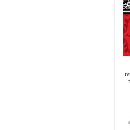
ית
ות
,