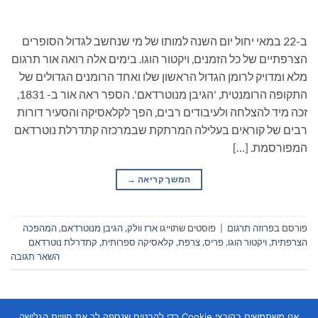
ב-22 במאי יחול יום השנה למותו של מי שנחשב לגדול הסופרים
הצרפתיים של כל הזמנים, ויקטור הוגו. בימים אלה רואה אור תרגום
מלא ומדויק לרומן הגדול הראשון שלו ואחד הרומנים הגדולים של
התקופה הרומנטית, 'הגיבן מנוטרדאם'. הספר ראה אור ב- 1831,
זכה מיד להצלחה ולעיבודים רבים, הפך לקלאסיקה והסעיר דורות
רבים של קוראים בעלילה המרתקת שבמרכזה קתדרלת נוטרדאם
המפורסמת. […]
המשך קריאה
→
פורסם ב
פרוזה תרגום
|
פוסטים שתוייגו
ארז וולק
,
הגיבן מנוטרדאם
,
המהפכה
הצרפתית
,
ויקטור הוגו
,
פריס
,
צרפת
,
קלאסיקה ספרותית
,
קתדרלת נוטרדאם
השאר תגובה
אנו משתמשים בקובצי Cookie כדי להבטיח שנספק לך את חוויית הגלישה