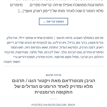
התארגנות ממושכת ואפילו שיחה: קריאת ספרים. סיפורים
מלאי הומור 0 שנה לאחר מותו של דֵיימוֹן ראניוֹן, אשף […]
המשך קריאה
→
פורסם ב
מומלצי השבוע
,
פרוזה תרגום
|
פוסטים שתוייגו
אוסקר ויילד
,
ארז וולק
,
בוריס אקונין
,
ברוך גפן
,
ברזיל
,
גיא הרלינג
,
גם לבוקרות יש רגעים קודרים
,
דיימון
ראניון
,
דפנה הורניק
,
הסרטאו הגדול
,
התותח
,
זואאו גימראס רוזה
,
חוש הומור
וסיפורים אחרים
,
טום רובינס
,
טלני
,
יגאל ליברנט
,
מולי מלצר
,
מצחיקונת
,
מרכבת
היהלום
,
ניק הורנבי
,
ססיל סקוט פורסטר
,
תיבת פנדורין
,
תמונת דוריאן גריי
השאר תגובה
פרוזה תרגום
הגיבן מנוטרדאם מאת ויקטור הוגו / תרגום
מלא ומדויק לאחד הרומנים הגדולים של
התקופה הרומנטית
POSTED ON
05/05/2013
BY
ZNOY