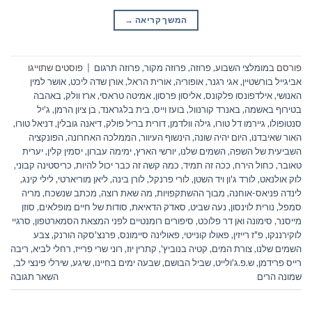
המשך קריאה
→
פורסם ב
מומלצי השבוע
,
פרוזה
,
פרוזה מקור
,
פרוזה תרגום
|
פוסטים שתוייגו
אביגייל בורשטיין
,
אגי רגנר
,
אופוריה
,
אורית הראל
,
אורן שדה ליכט
,
אושר למין
האנושי
,
אילדפונסו פלקונס
,
אליסון פרסון
,
אמיטה טראסי
,
ארז וולק
,
באהבה
בטירוף באשמה
,
באנרד קורנוול
,
בועז וייס
,
בית בלגראנד
,
בן ציון הרמן
,
ג'יל
סנטופולו
,
גיירמו דל טורו
,
גילה וולדמן
,
דורית בריל פולק
,
דיאנה גובלין
,
דניאל טורו
,
האור שאיבדנו
,
היום יהיה שונה
,
הינשוף העיוור
,
הממלכה האחרונה
,
הפונקציה
השביעית של השפה
,
השמים שלנו
,
יורשי הארץ
,
ימימה עברון
,
יסמין קלין
,
יערית
טאובר
,
כחול הירח
,
ככה זה תמיד
,
כמה קשה זה כבר יכול להיות
,
כריסטינה קבוני
,
לוק אולנאט
,
לורד ג'ון ויד השטן
,
לורי פרנקל
,
לורן בינה
,
ליאן מוריארטי
,
לילי קינג
,
לינדה פניאס-אוחנה
,
מבוך ההשתקפויות
,
מה שאת רוצה
,
מכתב שנשכח
,
מריה
סמפל
,
נורית לוינסון
,
נעה שביט
,
סאדק הדאיאת
,
סודות של חיים מופלאים
,
סוזן
מייסנר
,
סימונה ואן דר פלוכט
,
סיפורים רומנטיים לפני המצאת הסמארטפון
,
סרגיי
לוקירננקו
,
פ"ז רייזין
,
פאולו קונייטי
,
פאולינה סיימונס
,
פרנצ'סקה הורנק
,
צבע
השמים שלנו
,
צורת המים
,
קטיה בנוביץ'
,
קתרין יוז
,
רוני שרי פרייז
,
רחלי לביא
,
ריבה
רייס פרידמן
,
ש.פ.ג'ולייט
,
שביל הבושם
,
שבעה ימים בחיינו
,
שיגע
,
שירלי פינצי לב
,
שמונה הרים
השאר תגובה