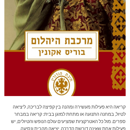
קריאה היא פעילות מעשירה ומהנה בין קפיצה לבריכה, ליציאה
לטיול, במחנה התנועה או מתחת למזגן בבית: קריאה במבחר
ספרים. מול כל האטרקציות שמציעים עולם הנופש והטיולים, יש
פעילות אחת שאינה דורשת הדרכה, יציאה מהבית ונסיעה,