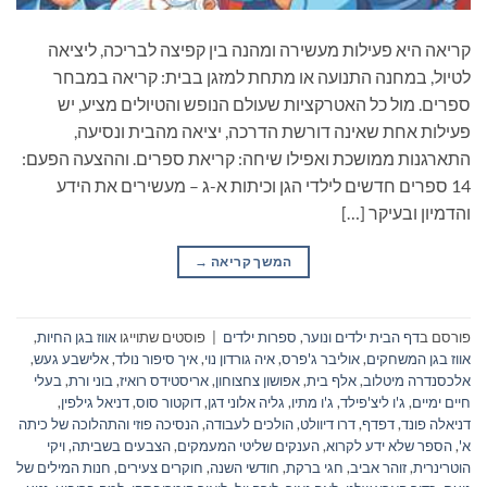
קריאה היא פעילות מעשירה ומהנה בין קפיצה לבריכה, ליציאה
לטיול, במחנה התנועה או מתחת למזגן בבית: קריאה במבחר
ספרים. מול כל האטרקציות שעולם הנופש והטיולים מציע, יש
פעילות אחת שאינה דורשת הדרכה, יציאה מהבית ונסיעה,
התארגנות ממושכת ואפילו שיחה: קריאת ספרים. וההצעה הפעם:
14 ספרים חדשים לילדי הגן וכיתות א-ג – מעשירים את הידע
והדמיון ובעיקר […]
המשך קריאה
→
פורסם ב
דף הבית ילדים ונוער
,
ספרות ילדים
|
פוסטים שתוייגו
אווז בגן החיות
,
אווז בגן המשחקים
,
אוליבר ג'פרס
,
איה גורדון נוי
,
איך סיפור נולד
,
אלישבע געש
,
אלכסנדרה מיטלוב
,
אלף בית
,
אפושון צחצוחון
,
אריסטידס רואיז
,
בוני ורת
,
בעלי
חיים ימיים
,
ג'ו ליצ'פילד
,
ג'ו מתיו
,
גליה אלוני דגן
,
דוקטור סוס
,
דניאל גילפין
,
דניאלה פונד
,
דפדף
,
דרו דיוולט
,
הולכים לעבודה
,
הנסיכה פוזי והתהלוכה של כיתה
א'
,
הספר שלא ידע לקרוא
,
הענקים שליטי המעמקים
,
הצבעים בשביתה
,
ויקי
הוטרינרית
,
זוהר אביב
,
חגי ברקת
,
חודשי השנה
,
חוקרים צעירים
,
חנות המילים של