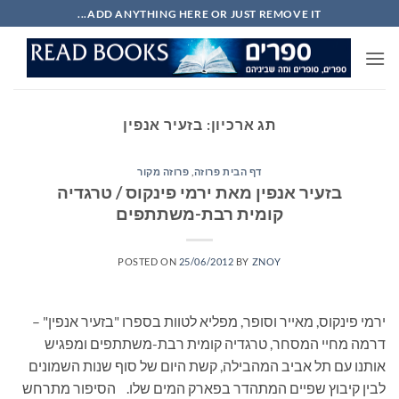
Ski
ADD ANYTHING HERE OR JUST REMOVE IT...
t
conten
תג ארכיון:
בזעיר אנפין
דף הבית פרוזה
,
פרוזה מקור
בזעיר אנפין מאת ירמי פינקוס / טרגדיה
קומית רבת-משתתפים
POSTED ON
25/06/2012
BY
ZNOY
ירמי פינקוס, מאייר וסופר, מפליא לטוות בספרו "בזעיר אנפין" –
דרמה מחיי המסחר, טרגדיה קומית רבת-משתתפים ומפגיש
אותנו עם תל אביב המהבילה, קשת היום של סוף שנות השמונים
לבין קיבוץ שפיים המתהדר בפארק המים שלו. הסיפור מתרחש