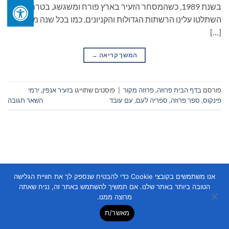
בשנת 1989, כשהמסחר הזעיר בארץ פורח ומשגשג, בטרם
השתלטו עלינו הרשתות הגדולות והקניונים. כמו בכל שנה מתכננים
[…]
המשך קריאה
→
פורסם ב
דף הבית פרוזה
,
פרוזה מקור
|
פוסטים שתוייגו
בזעיר אנפין
,
ירמי
פינקוס
,
ספר פרוזה
,
ספריה לעם
,
עם עובד
השאר תגובה
אנו משתמשים בקובצי Cookie כדי להבטיח שנספק לך את חוויית הגלישה
Copyright 2026 ©
Flatsome Theme
הטובה ביותר באתר שלנו. אם תמשיך להשתמש באתר זה, נניח שאתה
מרוצה ממנו.
מאשר/ת