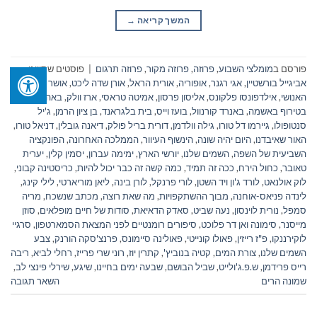
המשך קריאה
→
פורסם ב
מומלצי השבוע
,
פרוזה
,
פרוזה מקור
,
פרוזה תרגום
|
פוסטים שתוייגו
אביגייל בורשטיין
,
אגי רגנר
,
אופוריה
,
אורית הראל
,
אורן שדה ליכט
,
אושר למין
האנושי
,
אילדפונסו פלקונס
,
אליסון פרסון
,
אמיטה טראסי
,
ארז וולק
,
באהבה
בטירוף באשמה
,
באנרד קורנוול
,
בועז וייס
,
בית בלגראנד
,
בן ציון הרמן
,
ג'יל
סנטופולו
,
גיירמו דל טורו
,
גילה וולדמן
,
דורית בריל פולק
,
דיאנה גובלין
,
דניאל טורו
,
האור שאיבדנו
,
היום יהיה שונה
,
הינשוף העיוור
,
הממלכה האחרונה
,
הפונקציה
השביעית של השפה
,
השמים שלנו
,
יורשי הארץ
,
ימימה עברון
,
יסמין קלין
,
יערית
טאובר
,
כחול הירח
,
ככה זה תמיד
,
כמה קשה זה כבר יכול להיות
,
כריסטינה קבוני
,
לוק אולנאט
,
לורד ג'ון ויד השטן
,
לורי פרנקל
,
לורן בינה
,
ליאן מוריארטי
,
לילי קינג
,
לינדה פניאס-אוחנה
,
מבוך ההשתקפויות
,
מה שאת רוצה
,
מכתב שנשכח
,
מריה
סמפל
,
נורית לוינסון
,
נעה שביט
,
סאדק הדאיאת
,
סודות של חיים מופלאים
,
סוזן
מייסנר
,
סימונה ואן דר פלוכט
,
סיפורים רומנטיים לפני המצאת הסמארטפון
,
סרגיי
לוקירננקו
,
פ"ז רייזין
,
פאולו קונייטי
,
פאולינה סיימונס
,
פרנצ'סקה הורנק
,
צבע
השמים שלנו
,
צורת המים
,
קטיה בנוביץ'
,
קתרין יוז
,
רוני שרי פרייז
,
רחלי לביא
,
ריבה
רייס פרידמן
,
ש.פ.ג'ולייט
,
שביל הבושם
,
שבעה ימים בחיינו
,
שיגע
,
שירלי פינצי לב
,
שמונה הרים
השאר תגובה