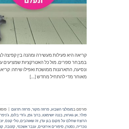
קריאה היא פעילות מעשירה ומהנה בין קפיצה לב
במבחר ספרים. מול כל האטרקציות שמציעים עול
מאוחר מדי להתחיל מחדש […]
פורסם ב
מומלצי השבוע
,
פרוזה מקור
,
פרוזה תרגום
|
פוסט
פולר
,
אן גארווין
,
בננה יושימוטו
,
ברוך גפן
,
ג'ודי בלום
,
ג'ניפר 
הרוצח שחלם על מקום בגן עדן
,
זה שאוהבים
,
טלי קונס
,
יונ
נוכרייה
,
נסטרן
,
סיפורים אירוטיים
,
ענבר אשכנזי
,
קזנובה
,
קט