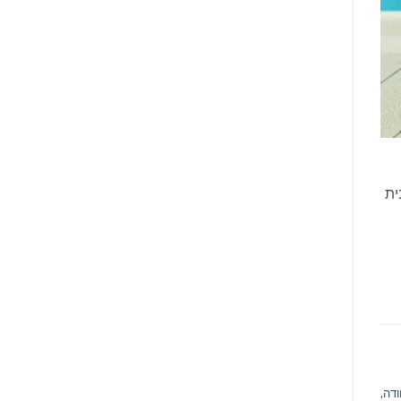
ית
ודה
,