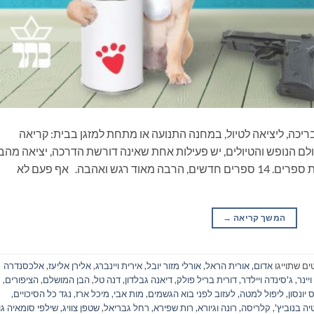
ריכה, ליציאה לטיול, במחנה התנועה או מתחת למזגן בבית: קריאה
ם הנופש והטיולים, יש פעילות אחת שאינה דורשת הדרכה, יציאה מהב
ונסיעה, התארגנות ממושכת ואפילו שיחה: קריאת ספרים. 14 ספרים חדשים, הרבה מאוד רגש ואהבה. אף פעם לא
המשך קריאה
→
ים שתוייגו
אדום
,
אורית הראל
,
אורלי מזור יובל
,
אירית ויינברג
,
אלירן אליעז
,
אלכסנדרה
ויינר
,
ג'סינדה ויילדר
,
דורית בריל פולק
,
דיאנה גבלדון
,
דנה טל
,
הבן המושלם
,
הציפורים
,
ס יונסון
,
ליפול למטה
,
לעזוב לפני בוא הגשמים
,
מות אבי
,
מיכל ארז
,
נגד כל הסיכויים
,
יה בנוביץ'
,
קלריסה
,
רונה וגיורא
,
רות שפירא
,
רחל גבריאל
,
שטפן צוויג
,
שילפי סומאיה גו