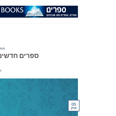
Ski
t
conten
מומל
ספרים חדשים – מ
Y
05
אוק