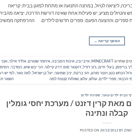
ריכה, ליציאה לטיול, במחנה התנועה או מתחת למזגן בבית: קריאה
 והטיולים מציע, יש פעילות אחת שאינה דורשת הדרכה, יציאה מהבית
ריאת ספרים. וההצעה הפעם: ספרים חדשים לילדים. ההרפתקה ממשי
המשך קריאה
→
ים שתוייגו
MINECRAFT
,
אייבי ובין
,
איכות הסביבה
,
איתמר שטורם
,
אלדד אילני
,
אנני
ך בריפמן
,
בעלי חיים
,
ג'וני דודל
,
דוקטור סוס
,
דרק קיילטי
,
הכי יבש שיש
,
המדבר
,
הסיפו
הטרול הנחש בטן
,
וינטר מורגן
,
חגי ברקת
,
יניב שמעוני
,
יעל בן ישראל
,
לאה נאור
,
למי יש רעי
י הכבאי
,
ספרי ילדים
,
עולש
,
עלש
,
שאלות קטנות למה
השאר תג
ף הבית ילדים ונוער
,
ספרות ילדים
 מאת קרין דזנט / מערכת יחסי גומלין
קבלה ונתינה
POSTED ON
24/12/2012
BY
ZNO