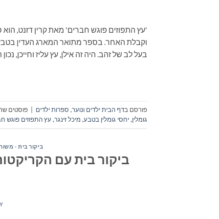
'עץ התפוזים פוגש חברים' מאת קרין דזנט, הוא
וקבלת האחר. בספר מתואר המארג העדין בטבע ו
בעל לב של זהב. היה זה אילן, עץ עליז וחייכן, נכון 
פורסם ב
דף הבית ילדים ונוער
,
ספרות ילדים
|
פוסטים שתו
גומלין
,
יחסי גומלין בטבע
,
מיכל זינגר
,
עץ התפוזים פוגש ח
ביקור בית - משור
ביקור בית עם הקריקטורי
Y