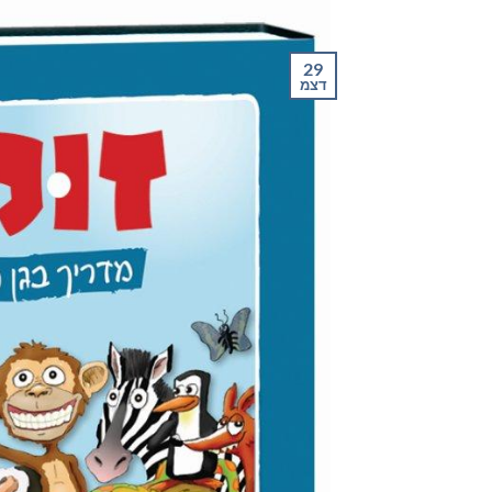
29
דצמ