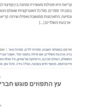
קריאה היא פעילות מעשירה ומהנה בין קפיצה לב
במבחר ספרים. מול כל האטרקציות שעולם הנופש
ונסיעה, התארגנות ממושכת ואפילו שיחה: ק
ארבעת השלדים […]
פורסם ב
מומלצי השבוע
,
ספרות ילדים
,
ספרות נוער
|
פוסט
ברוז
,
ארבעת השלדים
,
אש גדולה בפונטי פנדי
,
אשכר אברלי
המושלם
,
העולם סביבנו
,
הרפתקה של שחקן
,
וויל גאלוז ו
מיינקראפט
,
מכשף חדש בשכונה
,
נטליה גידה
,
סיגל גפן
,
סמ
ד
עץ התפוזים פוגש חברים
Y