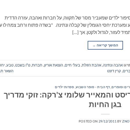
 סיפור ילדים שמעביר מסר של תקווה, על חברות ואהבה, עזרה הדדית
מערכת יחסי הגומלין של קבלה ונתינה. "בשדה פתוח ורחב צמח לו ע
תמיד לעזור, לגדול ולקטן. אך […]
המשך קריאה
→
ייגו
אהבה ונתינה
,
אהבת הזולת
,
בעלי חיים
,
הוצאת אוריון
,
חברות
,
ט"ו בשבט
,
טבע
,
יחס
ברים
,
קרין דזנט
השאר תג
רים וסופרים
,
דף הבית - סופר השבוע
,
ספרות ילדים
סט והמאייר שלומי צ'רקה: זוקי מדריך
בגן החיות
POSTED ON
29/12/2011
BY
ZNO