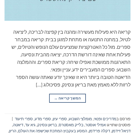
קריאה היא פעילות מעשירה ומהנה בין קפיצה לבריכה, ליציאה
לטיול, במחנה התנועה או מתחת למזגן בבית: קריאה במבחר
ספרים. מול כל האטרקציות שמציעים עולם הנופש והטיולים, יש
פעילות אחת שאינה דורשת הדרכה, יציאה מהבית ונסיעה,
התארגנות ממושכת ואפילו שיחה: קריאת ספרים. וההמלצה
השבוע: ספרים המעבירים ידע, עניין ופנאי.
הדיאטה הטובה ביותר היא זו שאינך יודע שאתה עושה הספר
לרזות ללא מאמץ מאת בריאן ונסינק, פסיכולוג […]
המשך קריאה
→
פורסם ב
מדריכים ופנאי
,
מומלצי השבוע
,
ספרי עיון, ספרי מדע, ספרי תיעוד
|
פוסטים שתוייגו
אמילי אוסטר
,
בלייק מאסטרס
,
בריאן ונסינק
,
גיא עד
,
דיאטה
,
דניאל זיידמן
,
דקלה פרידמן
,
המסע בעקבוץ המתכת שכישפה את העולם
,
הריון
,