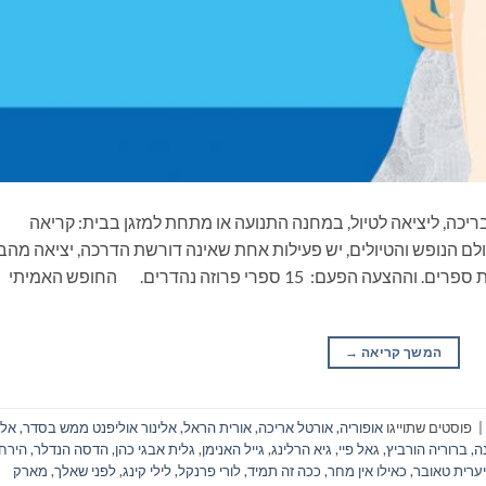
ריכה, ליציאה לטיול, במחנה התנועה או מתחת למזגן בבית: קריאה
ם הנופש והטיולים, יש פעילות אחת שאינה דורשת הדרכה, יציאה מהב
ונסיעה, התארגנות ממושכת ואפילו שיחה: קריאת ספרים. וההצעה הפעם: 15 ספרי פרוזה נהדרים. החופש האמיתי
המשך קריאה
→
|
פוסטים שתוייגו
אופוריה
,
אורטל אריכה
,
אורית הראל
,
אלינור אוליפנט ממש בסדר
,
אלי
ה
,
ברוריה הורביץ
,
גאל פיי
,
גיא הרלינג
,
גייל האנימן
,
גלית אבגי כהן
,
הדסה הנדלר
,
הירח
יערית טאובר
,
כאילו אין מחר
,
ככה זה תמיד
,
לורי פרנקל
,
לילי קינג
,
לפני שאלך
,
מארק