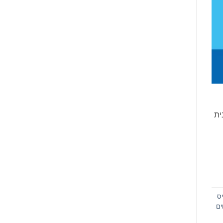
ית
ס
ים