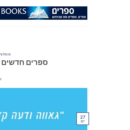
Ski
t
conten
מומלצי
ספרים חדשים – מומ
Y
27
ינו