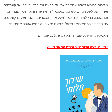
מגיעות לרומא למלא אחר בקשתו האחרונה של הנרי, בעלה של קונסטנס
ואחיה של ליזי. הנרי ביקש מקונסטנס להרחיק עד רומא, העיר שבה הכירו
והתאהבו, כדי לפזר את אפרו מעל אחד הגשרים. האם תשלים קונסטנס
עם הפרידה כמחיר כואב שנאלץ לשלם מי שחווה בחייו אהבה אמיתית?
מאנגלית: יערית טאובר, הוצאת כתר, 256 עמודים
"גאווה ודעה קדומה" בגרסת המאה ה- 21