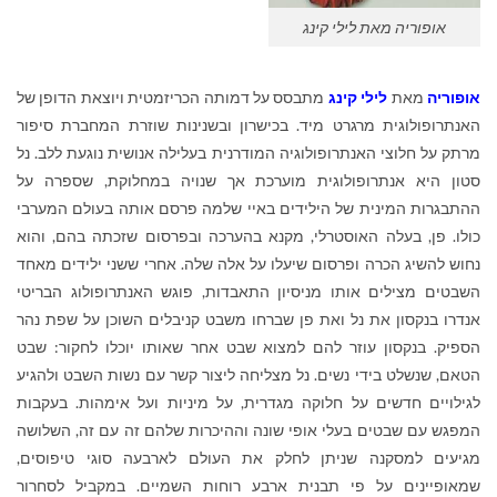
אופוריה מאת לילי קינג
אופוריה
מאת
לילי קינג
מתבסס על דמותה הכריזמטית ויוצאת הדופן של
האנתרופולוגית מרגרט מיד. בכישרון ובשנינות שוזרת המחברת סיפור
מרתק על חלוצי האנתרופולוגיה המודרנית בעלילה אנושית נוגעת ללב. נל
סטון היא אנתרופולוגית מוערכת אך שנויה במחלוקת, שספרה על
ההתבגרות המינית של הילידים באיי שלמה פרסם אותה בעולם המערבי
כולו. פן, בעלה האוסטרלי, מקנא בהערכה ובפרסום שזכתה בהם, והוא
נחוש להשיג הכרה ופרסום שיעלו על אלה שלה. אחרי ששני ילידים מאחד
השבטים מצילים אותו מניסיון התאבדות, פוגש האנתרופולוג הבריטי
אנדרו בנקסון את נל ואת פן שברחו משבט קניבלים השוכן על שפת נהר
הספיק. בנקסון עוזר להם למצוא שבט אחר שאותו יוכלו לחקור: שבט
הטאם, שנשלט בידי נשים. נל מצליחה ליצור קשר עם נשות השבט ולהגיע
לגילויים חדשים על חלוקה מגדרית, על מיניות ועל אימהות. בעקבות
המפגש עם שבטים בעלי אופי שונה וההיכרות שלהם זה עם זה, השלושה
מגיעים למסקנה שניתן לחלק את העולם לארבעה סוגי טיפוסים,
שמאופיינים על פי תבנית ארבע רוחות השמיים. במקביל לסחרור