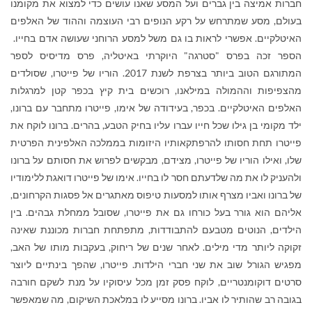
חברות אמיצה בין גברים ועל המסע שאנו עושים כדי למצוא את מקומנו
בעולם, מסע שמתרחש על רקע הנופים רבי העוצמה וההוד של האלפים
האיטלקיים. אפשרי לראות בו גם משל למסע הרוחני שעושה אדם בחייו.
הספר זכה בפרס "סטרגה" היוקרתי באיטליה, פרס מדיסיס לספר
המתורגם הטוב ביותר בצרפת לשנת 2017. הוריו של פייטרו, שסולדים
מהצפיפות וההמולה במילאנו, רוכשים בית קיץ בכפר קטן למרגלות
האלפים האיטלקיים. בכפר, בעידודה של אימו, פייטרו מתחבר עם ברונו,
ילד מקומי בן גילו שכל חייו עברו עליו בחיק הטבע, בהרים. ברונו לוקח את
פייטרו תחת חסותו להרפתקאותיו היזומות בממלכה האלפינית הפרטית
שלו, ואילו הוריו של פייטרו, מצידם, מבקשים לפרוש את חסותם על ברונו
ולהעניק לו את מה שלדעתם חסר לו בחייו. אימו של פייטרו דואגת ללימודיו
של ברונו ואביו מצרף אותו למסעות טיפוס מאתגרים אל פסגות הקרחונים,
אליהם הוא גורר בעל כורחו גם את פייטרו, שסובל ממחלת גבהים. בין
הילדים, הנוטים מטבעם להתבודדות, מתפתחת חברות מכוננת שאינה
זקוקה ליותר מדי מילים. לאחר שנים של ריחוק, בעקבות מותו של האב,
מפגיש הגורל שוב את שני חברי הילדות. פייטרו, שהפך בינתיים ליוצר
סרטים דוקומנטריים, לוקח פסק זמן מכל עיסוקיו על מנת לשקם חורבה
בגובה רב שהותיר לו אביו. ברונו מסייע לו במלאכת השיקום, מה שמאפשר