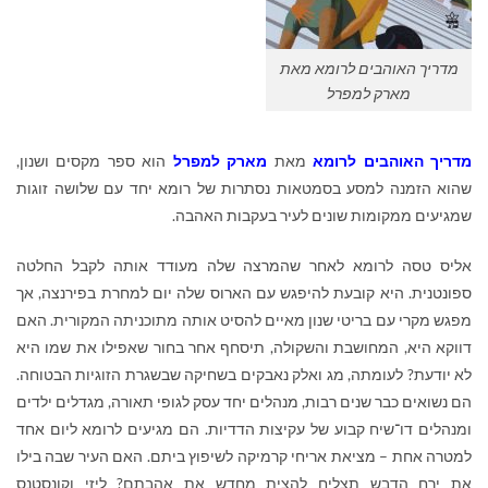
מדריך האוהבים לרומא מאת
מארק למפרל
מדריך האוהבים לרומא
מאת
מארק למפרל
הוא ספר מקסים ושנון,
שהוא הזמנה למסע בסמטאות נסתרות של רומא יחד עם שלושה זוגות
שמגיעים ממקומות שונים לעיר בעקבות האהבה.
אליס טסה לרומא לאחר שהמרצה שלה מעודד אותה לקבל החלטה
ספונטנית. היא קובעת להיפגש עם הארוס שלה יום למחרת בפירנצה, אך
מפגש מקרי עם בריטי שנון מאיים להסיט אותה מתוכניתה המקורית. האם
דווקא היא, המחושבת והשקולה, תיסחף אחר בחור שאפילו את שמו היא
לא יודעת? לעומתה, מג ואלק נאבקים בשחיקה שבשגרת הזוגיות הבטוחה.
הם נשואים כבר שנים רבות, מנהלים יחד עסק לגופי תאורה, מגדלים ילדים
ומנהלים דו־שיח קבוע של עקיצות הדדיות. הם מגיעים לרומא ליום אחד
למטרה אחת – מציאת אריחי קרמיקה לשיפוץ ביתם. האם העיר שבה בילו
את ירח הדבש תצליח להצית מחדש את אהבתם? ליזי וקונסטנס