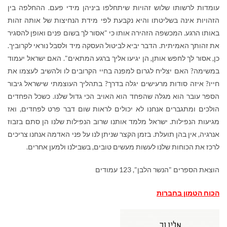
עומדות לרשותו שלוש זהויות שיתחלפו ביניהן מידי פעם. ההחלפה בין
הזהויות אינה בשליטתו והיא נקבעת לפי מידת הנחיצות של אותה זהות
באותו הרגע. המכשפה הזהירה אותו כי "אסור לך בשום פנים ואופן להסגיר
את זהותך האמיתית. הדבר יביא לביטול העסקה מיד ולסבל נוראי לקרוביך.
כן, אסור לך לחפש אותן, הן יגיעו אליך ברגע המתאים". האם ישראל יעמוד
במשימה? האם יצליח לגרום למפנה בחיי הקרובים לו ולהשיב לעצמו את
חייו? איזה סודות מרעישים יגלה בדרך? בתהליך העוצמתי שישראל גיבור
הספר עובר הוא מגלה שהפחד הוא האויב הכי גדול שלנו. כשכל הפחדים
הולכים ומתגברים אנחנו לא יכולים לראות שום דבר פרט לפחדים, ואז
מגיעות הנפילות. ישראל מלמד אותנו שרוב הנפילות שלנו הן סתם בזבוז
אנרגיה, אין בהן תועלת. בזמן הקצר שניתן לנו על פני האדמה אנחנו צריכים
לרכז את הכוחות שלנו לעשות מעשים טובים, בשבילנו ולמען אחרים.
הוצאת הספרים "הנשר הלבן", 123 עמודים
הכוח הטמון בחברות