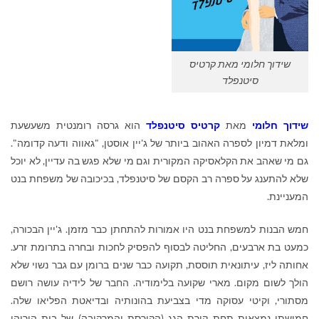
שידוך חלומי מאת קרטיס
סיטנפלד
שידוך חלומי
מאת
קרטיס סיטנפלד
הוא גרסה רומנטית משעשעת
ומלאת דמיון לספרה האהוב ביותר של ג'יין אוסטן, "גאווה ודעה קדומה".
גם מי שאהב את הקלאסיקה המקורית וגם מי שלא פגש בה עדיין, לא יוכל
שלא להתענג על ספרה רב הקסם של סיטנפלד, בכיכובה של משפחת בנט
המעניינת.
חמש הבנות למשפחת בנט היו אמורות להתחתן כבר מזמן. ג'יין הבכורה,
כמעט בת ארבעים, החליטה לבסוף להפסיק לחכות ובחרה בתרומת זרע.
אחותה ליז, עיתונאית תוססת, תקועה כבר שנים ברומן עם גבר נשוי שלא
הולך לשום מקום. מארי שקועה בלימודיה. החבר של לידיה עושה רושם
מסתורי, וקיטי עסוקה מדי בצביעת בהונותיה ובדיאטת הפליאו שלה.
חמישתן נמצאות תחת קורת הגג (הקורסת והמרקיבה) של בית הוריהן