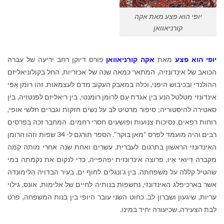
יופי הוא פצע מאת אקה
קורניאוואן
יופי הוא פצע
מאת
אקה קורניאוואן
פורס דיוקן רחב יריעה של עברה
הכואב של אינדונזיה, המתאר כמאה שנה של אכזריות, החל בקולוניאליזם
ההולנדי ובכיבוש היפני, וכלה במאבק העקוב מדם לעצמאות. זהו רומן אֶפּי
אינדונזי מטלטל הנע בין אגדת עַם לרומן רומנטי, בין ריאליזם לפנטזיה, בין
סאטירה להיסטוריה; סיפור מרטיט לב על נשים חזקות וגברים חלשי אופי,
רוחות רפאים, נסיכות צנועות ופושעים חסרי רחמים. המחבר זכה בפרסים
רבים והיה מועמד לפרס "מאן בוקר". הספר תורגם ל- 34 שפות וזהו הרומן
האינדונזי הראשון בתרגום לעברית. עשרים ואחת שנה אחרי מותה קמה
מקִברה דְיוּאִי אַיוּ, פרוצה אינדונזית יפהפייה, כדי לנקום את נקמתה במי
שהטיל קללה על משפחתה. בין ג'ונגלים לחוף ים, בעיר הבדויה הַלימוּנדה
אשר בארכיפלג האינדונזי, נחשפות בנותיה לחיים של אלימות, אונס, גילוי
עריות, שיגעון ושברון לב. כחוט השני עובר היופי בין בנות המשפחה, פרט
לבת הצעירה, שכיעורה יחיד במינו.