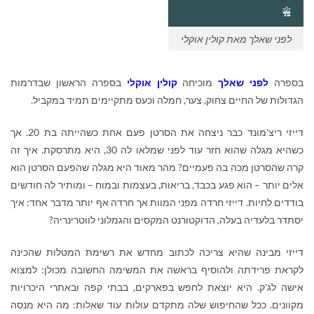
לפני שאלך מאת קולין אוקלי
בספרה
לפני שאלך
מוכיחה
קולין
אוקלי
בספרה הראשון שבדרמות
הגדולות של החיים צחוק, צער, חמלה וכעס מתקיימים תמיד במקביל.
דייזי ריצ'מונד כבר ניצחה את הסרטן פעם אחת כשהייתה בת 20. אך
כשהיא מגלה שהוא חזר עוד לפני שמלאו לה 30, היא מתרסקת. איך זה
קרה שהסרטן מכה בה פעמיים? מהר מאוד היא מגלה שהפעם הסרטן הוא
אלים יותר – הוא פגע בכבד, בריאות, בעצמות ובמוח – ומותיר לה חודשים
בודדים לחיות. דייזי חרדה מפני המוות אך חרדה אף יותר מדבר אחד: איך
יסתדר בלעדיה בעלה, הדוקטורנט המקסים והגמלוני לווטרינריה?
דייזי מבינה שהיא צריכה לכתוב מחדש את רשימת המטלות שהכינה
לקראת פרידתה ולהוסיף בראשה את המשימה החשובה מכולן: למצוא
אישה לג
'
ק. היא יוצאת לחפש בפארקים, בבתי קפה ובאתרי היכרויות
מקוונים. ככל שהחיפוש שלה מתקדם עולות עוד שאלות: מה היא מנסה