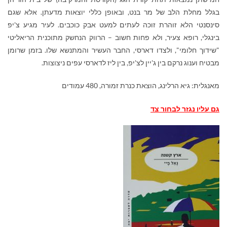
בגלל מחלת הלב של מר בנט, ובאופן כללי יוצאות מדעתן. אלא שגם
סינסנטי הלא זוהרת זוכה לעתים למעט אבק כוכבים. לעיר מגיע צ'יפ
בינגלי, רופא צעיר, ולא פחות חשוב – הרווק הנחשק מתוכנית הריאליטי
"שידוך חלומי", ולצדו דארסי, החבר העשיר והמתנשא שלו. בזמן שרומן
מבטיח וענוג נרקם בין ג'יין לצ'יפ, בין ליז לדארסי עפים ניצוצות.
מאנגלית: גיא הרלינג, הוצאת כנרת זמורה, 480 עמודים
גם עליו נגזר לבחור צד