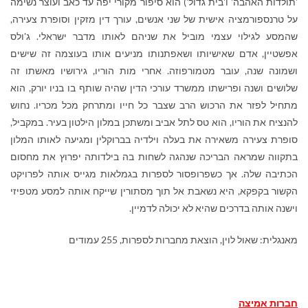
'תולדות האהבה' ו'בית גדול') הוא סיפור מקורי יפה עד כאב ועוצר נשימה
על טרנספורמציה אישית של שני אנשים, עורך דין מזקין וסופרת צעירה,
שהמסע לגילוי עצמי מוביל את שניהם לאותו מדבר ישראלי. ג'ולס
אפשטיין, אדם שאישיותו ושאפתנותו מניעים אותו בעוצמה זה שישים
ושמונה שנה, עובר מטמורפוזה. אחרי מות הוריו, גירושיו מאשתו זה
שלושים ושנה ופרישתו ממשרד עורכי הדין שהיה שותף בו בניו יורק, הוא
מתחיל לפזר את הרכוש הרב שצבר כל חייו ומתרחק מכל מכריו. נחוש
להנציח את הוריו, הוא טס לתל אביב ומשתכן במלון הילטון בעיר. במקביל,
סופרת צעירה משאירה את בעלה וילדיה בברוקלין ומגיעה לאותו המלון
בתקווה שמראה הבריכה שנהגה לשחות בה בילדותה יפרוץ את מחסום
הכתיבה שלה. אך כשפרופסור לספרות בגמלאות מגייס אותה לפרויקט
הקשור בקפקא, היא נשאבת אל תוך מסתורין שייקח אותה למסע מטפיזי
וישנה אותה בדרכים שהיא לא יכולה לדמיין.
מאנגלית: שאול לוין, הוצאת מחברות לספרות, 255 עמודים
חברות אמיצה