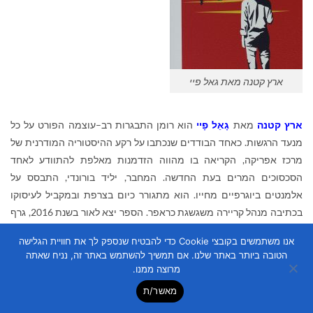
ארץ קטנה מאת גאל פיי
ארץ קטנה
מאת
גָאֵל פָיי
הוא רומן התבגרות רב–עוצמה הפורט על כל
מנעד הרגשות. כאחד הבודדים שנכתבו על רקע ההיסטוריה המודרנית של
מרכז אפריקה, הקריאה בו מהווה הזדמנות מאלפת להתוודע לאחד
הסכסוכים המרים בעת החדשה. המחבר, יליד בורונדי, התבסס על
אלמנטים ביוגרפיים מחייו. הוא מתגורר כיום בצרפת ובמקביל לעיסוקו
בכתיבה מנהל קריירה משגשגת כראפר. הספר יצא לאור בשנת 2016, גרף
פרסים ספרותיים חשובים והיה לרב–מכר גדול המתורגם בימים אלו
אנו משתמשים בקובצי Cookie כדי להבטיח שנספק לך את חוויית הגלישה
לעשרות שפות
.
הטובה ביותר באתר שלנו. אם תמשיך להשתמש באתר זה, נניח שאתה
מרוצה ממנו.
השנה היא 1992. גבריאל בן העשר מתגורר עם הוריו ואחותו בשכונה של
מאשר/ת
זרים ודיפלומטים בעיר הבירה של בורונדי. אביו הוא יזם צרפתי שהגיע