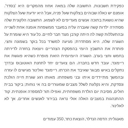
כפקידת חשבונות, התשובה שלה במאה אחוז מהמקרים היא 'בסדר'.
אומנם יש כאלה שבוהים בצלקות שעל פניה, אבל היא יודעת שעל הצלקות
שהיא נושאת בתוכה אנשים מעדיפים לא לשמוע. התשובה הלקונית שלה
מסתירה ילדות קשה שעברה עליה במעבר ממשפחת אומנה אחת לשנייה
ובהתעללות קשה לה היתה קורבן מצד חבר לחיים. כל עוד היא שומרת על
השגרה שלה, היא מסתדרת; מגיעה למשרד בכל בוקר בשמונה וחצי,
פותרת את התשבץ היומי בהפסקת הצהריים ויוצאת בחזרה לדירתה
בחמש וחצי בערב. השגרה היומיומית הזאת מופרת כשהיא פוגשת את
ריימונד, עובד חדש בחברה. הם צועדים יחד לתחנת האוטובוס ובדרך
נתקלים באיש מבוגר שאיבד את הכרתו. ריימונד ואלינור מגישים לו עזרה
ובהמשך מתיידדים איתו ובני משפחתו. מאותו רגע שגרת חייה הולכת
ונסדקת, והיא נקלעת לשלל מצבים שמעוררים בה אי נוחות; ביקור בבית
חולים, מסיבת יום הולדת משפחתית, ואפילו תור למספרה אופנתית. קוד
ההתנהגות במצבים האלה אולי נראה בבירור לאנשים אחרים, אך לא
לאלינור.
מאנגלית: הדסה הנדלר, הוצאת כתר, 350 עמודים