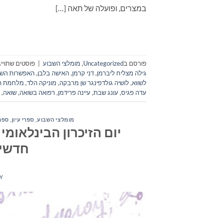
במצרים, ופועלה של תאה […]
פורסם ב
Uncategorized
,
מומלצי השבוע
|
פוסטים שתוייג
גילה מצליח ליברמן
,
דני קרמן
,
האישה בלבן
,
האפשרות השל
לשווא
,
לושיה גולדפינגר שן מרבקה
,
מוניקה הלד
,
מלחמת הע
עדה פגיס
,
עונג שבת
,
עיינה פרידמן
,
רפואה בשואה
,
שואה
,
מומלצי השבוע
,
ספרי עיון, ספר
חדשים
Y