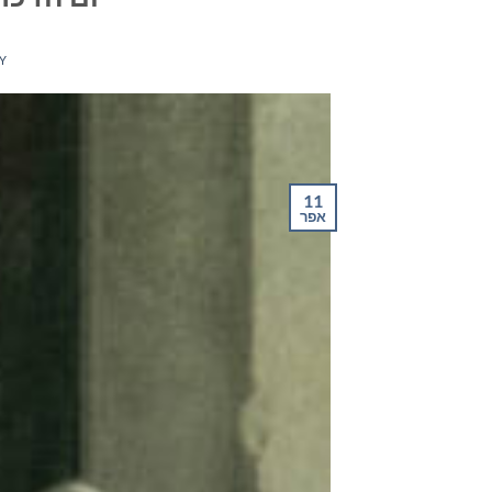
Y
11
אפר