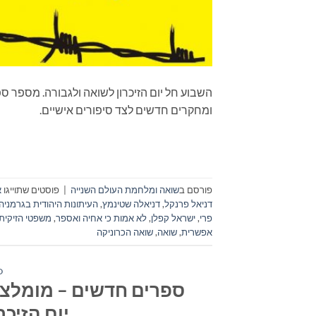
השבוע חל יום הזיכרון לשואה ולגבורה. מספר ספ
ומחקרים חדשים לצד סיפורים איש
פורסם ב
שואה ומלחמת העולם השנייה
|
פוסטים שתוייגו
א
דניאל פרנקל
,
דניאלה שטינמץ
,
העיתונות היהודית בגרמניה
פרי
,
ישראל קפלן
,
לא אמות כי אחיה ואספר
,
משפטי הזיקית
אפשרית
,
שואה
,
שואה הכרוניקה
D
יום הזיכרו