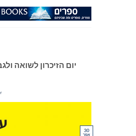
Ski
t
conten
Y
30
אפר