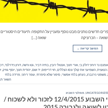
רים חדשים נותנים מבט נוסף ומעניין על התקופה: תיעודים היסטוריים
יים. שואה – הכרוניקה שואה […]
המשך קריאה
→
ומנם נר רוחני דולק בי
,
אורי חנוך
,
אנטולי רובין
,
בתיה דביר
,
גטו ורשה
,
דורון נידרלנד
,
דכא
 הנאצית
,
השמיעני את קולך ונסו הצללים
,
חוי דרייפוס
,
יד ושם
,
יהודית חנוך
,
יוסף גוזיק
,
י
,
משפטי נירנברג
,
ניצחון בלתי אפשרי
,
סיפור שלא סיפרתי
,
עופר ריחני
,
פרידה בלתי
השאר תג
UNCATEGORIZE
,
מומלצי השבוע
ספרים חדשים – מומלצי השבוע 12/4/2015 לזכור ולא לשכוח /
ן לשואה ולגבורה 2015