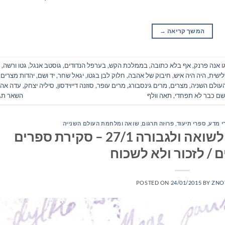
המשך קריאה
→
ו
אנה פרנק
,
אף בלא כתובה
,
בממלכת הקש
,
בערפל הנדודים
,
גוסטב אנגל
,
גטו ורשה
,
ישית
,
היה היה איש
,
חיבוק של אהבה
,
חלוק לבן בגטו
,
יגאל שחר
,
יד ושם
,
יהדות מצרים
,
ולם השניה
,
מצרים
,
מרים גינסבורג
,
מרים עופר
,
סוזנה דייוידסון
,
סיליה יצחק
,
עדה אהר
שם כבר לא תפחדי
,
תאה וולף
השאר תג
י מדע, ספרי תיעוד
,
פרוזה תרגום
,
שואה ומלחמת העולם השנייה
יום הזיכרון הבינלאומי לשואה ולגבורה 27/1 – סקירת ספרים
 / לזכור ולא לשכוח
POSTED ON
24/01/2015
BY
ZNO