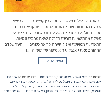
קריאה היא פעילות מעשירה ומהנה בין קפיצה לבריכה, ליציאה
לטיול, במחנה התנועה או מתחת למזגן בבית: קריאה במבחר
ספרים. מול כל האטרקציות שעולם הנופש והטיולים מציע, יש
פעילות אחת שאינה דורשת הדרכה, יציאה מהבית ונסיעה,
התארגנות ממושכת ואפילו שיחה: קריאת ספרים. קשר של דם
הר הזהב מאת ג'אנג לינג הוא סיפור של תושייה […]
המשך קריאה
→
פורסם ב
מומלצי השבוע
,
פרוזה מקור
,
פרוזה תרגום
|
פוסטים שתוייגו
אהד נבו
,
אלה שולגה
,
אסף גברון
,
ג'אנג לינג
,
ג'יי די סלינג'ר
,
דנה כספי
,
הבלתי נראים
,
הגביהו את קורת הגג נגרים
,
הר הזהב
,
השלישי
,
ישי שריד
,
מארק למפרל
,
מגוחך
להפליא
,
נילי לוי
,
סלינג'ר
,
קובי מידן
,
רוי יקובסן
,
תשעה סיפורים
השאר תגובה